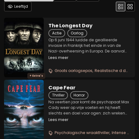
Leeftijd
The Longest Day
Actie
Oorlog
Op 6 juni 1944 luidde de geallieerde
invasie in Frankrijk het einde in van de
Nazi-overheersing in Europa. De aanval
werd ingezet met 3 miljoen
Lees meer
manschappen, 11.000 vliegtuigen en
4.000 schepen; de grootste armada die
Groots oorlogsepos
Realistische d day
St
de wereld ooit heeft gezien....
+ Extra's
Cape Fear
Thriller
Horror
Na veertien jaar komt de psychopaat Max
Cady weer op vrije voeten en hij heeft
slechts een doel voor ogen: zich wreken
op zijn advocaat Sam Bowden, die
Lees meer
volgens hem verantwoordelijk is voor zijn
lange verblijf in de gevangenis. Hij richt
Psychologische wraakthriller
Intense gezinsterreur
zich tot...