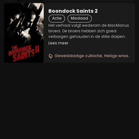
Boondock Saints 2
Actie
Misdaad
Het verhaal volgt wederom de MacManus
broers. De broers hebben zich goed
verborgen gehouden in de stille dorpen
van Ierland. Wanneer ze er echter achter
Lees meer
komen dat hun priester is vermoord door
de maffia in Boston, komen de twee terug
Gewelddadige cultactie
Heilige wraaktocht
om wraak te...