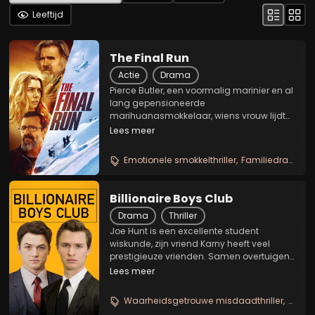
Leeftijd
The Final Run
Actie
Drama
Pierce Butler, een voormalig marinier en al
lang gepensioneerde
marihuanasmokkelaar, wiens vrouw lijdt
aan een zeldzame vorm van kanker, moet
Lees meer
terugkeren naar zijn oude
smokkelpraktijken en één laatste lading
Emotionele smokkelthriller
Familiedrama met actie
vervoeren om zijn huis, zijn bedrijf en...
Billionaire Boys Club
Drama
Thriller
Joe Hunt is een excellente student
wiskunde, zijn vriend Karny heeft veel
prestigieuze vrienden. Samen overtuigen
ze hun ex-klasgenoten om te investeren
Lees meer
in een ambitieus project: de Billionaire
Boys Club. Dankzij het initiële succes en
Waarheidsgetrouwe misdaadthriller
Glamo
hun...