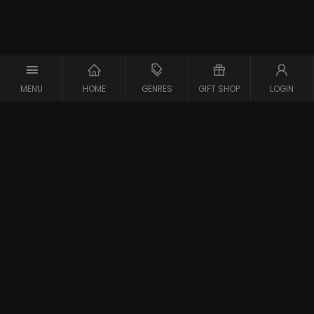
MENU
HOME
GENRES
GIFT SHOP
LOGIN
Support
Contact
Vraag en Antwoord
Systeemcheck
Privacy Policy
Algemene Voorwaarden
Blijf op de hoogte van de nieuwste films
Gestart in 2007 is meJane de eerste filmaanbieder in
Belgie en Nederland. meJane is inmiddels een bekend
online filmplatform voor filmliefhebbers op zoek naar