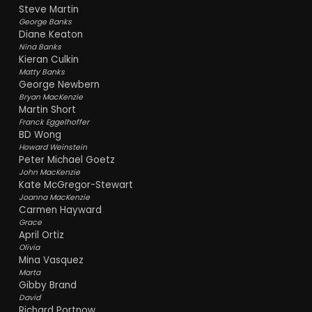
Steve Martin
George Banks
Diane Keaton
Nina Banks
Kieran Culkin
Matty Banks
George Newbern
Bryan MacKenzie
Martin Short
Franck Eggelhoffer
BD Wong
Howard Weinstein
Peter Michael Goetz
John MacKenzie
Kate McGregor-Stewart
Joanna MacKenzie
Carmen Hayward
Grace
April Ortiz
Olivia
Mina Vasquez
Marta
Gibby Brand
David
Richard Portnow