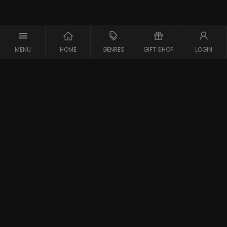
MENU
HOME
GENRES
GIFT SHOP
LOGIN
Support
Contact
Vraag en Antwoord
Systeemcheck
Privacy Policy
Algemene Voorwaarden
Blijf op de hoogte van de nieuwste films
Gestart in 2007 is meJane de eerste filmaanbieder in
Belgie en Nederland. meJane is inmiddels een bekend
online filmplatform voor filmliefhebbers op zoek naar
inspiratie, sensatie en emotie; in bekroonde films, net uit
Lees meer over meJane