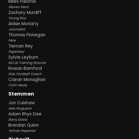
Miles Paloma
Steven Reid
Zachary Murdiff
Young Roy
Aidan Moriarty
Journalist
Thomas Finnegan
Pete
Tiernan Rey
Paperboy
Sylvie Leyburn
Kid at Training Ground
Rowan Bamford
Kids Football Coach
Ciaran Monaghan
Colin Healy
Stemmen
Jon Culshaw
Alex Ferguson
Adam Rhys Dee
Barry Davis
Brendan Quinn
Tehran Reporter