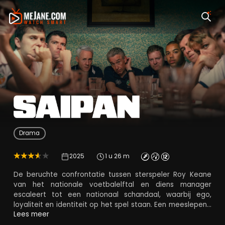
Saipan
Drama
2025
1 u 26 m
De beruchte confrontatie tussen sterspeler Roy Keane
van het nationale voetbalelftal en diens manager
escaleert tot een nationaal schandaal, waarbij ego,
loyaliteit en identiteit op het spel staan. Een meeslepend
verhaal over persoonlijke trots versus nationale
Lees meer
verwachtingen, dat zich afspeelt op het eiland Saipan