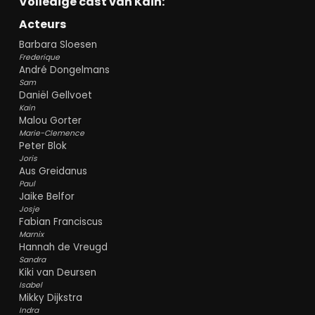
Volledige cast van Kain:
Acteurs
Barbara Sloesen
Frederique
André Dongelmans
Sam
Daniël Gellvoet
Kain
Malou Gorter
Marie-Clemence
Peter Blok
Joris
Aus Greidanus
Paul
Jaike Belfor
Josje
Fabian Franciscus
Marnix
Hannah de Vreugd
Sandra
Kiki van Deursen
Isabel
Mikky Dijkstra
Indra