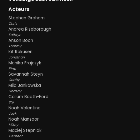
Acteurs
Stephen Graham
Chris
Andrea Riseborough
Kathryn
Anson Boon
Tommy
Kit Rakusen
Jonathan
Monika Frajczyk
Rina
Savannah Steyn
Gabby
Mila Jankowska
Lindsay
Callum Booth-Ford
Ste
Noah Valentine
Jack
Noah Manzoor
Mikey
Maciej Stepniak
Klement