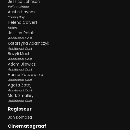
Jessica Johnson
Police Officer
Austin Haynes
Young Boy
Helena Calvert
Helen
Jessica Polak
Additional Cast
Katarzyna Adamczyk
Additional Cast
Bazyli Mach
Additional Cast
Adam Bilewicz
Additional Cast
Hanna Koczewska
Additional Cast
Agata Zataj
Additional Cast
Mark Smalley
Additional Cast
Regisseur
Jan Komasa
Cinematograaf