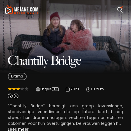
Chantilly Bridge
Drama
Engels
2023
1 u 21 m
5.1
"Chantilly Bridge" herenigt een groep levenslange,
standvastige vriendinnen die op latere leeftijd nog
steeds hun dromen najagen, vechten tegen onrecht en
opkomen voor hun overtuigingen. De vrouwen leggen hun
leven bloot en behandelen belangrijke kwesties die alle
Lees meer