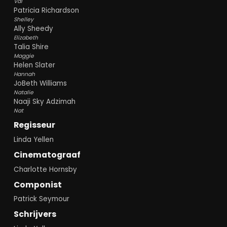
Val
Patricia Richardson
Shelley
Ally Sheedy
Elizabeth
Talia Shire
Maggie
Helen Slater
Hannah
JoBeth Williams
Natalie
Naaji Sky Adzimah
Nat
Regisseur
Linda Yellen
Cinematograaf
Charlotte Hornsby
Componist
Patrick Seymour
Schrijvers