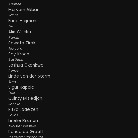
Arianne
Maryam Akbari
Zahra
Frida Heijmen
Pien
Alin Wishka
Ramin
Seweta Zirak
Maryam
Soy Kroon
Bastiaan
Joshua Okonkwo
Renzo
Linde van der Storm
Tara
Sigur Rapaic
Lois
Quinty Misiedjan
Jooske
Rifka Lodeizen
Joyce
Lineke Rijxman
Minister Versluis
Renee de Graaff
Instructor Parachute