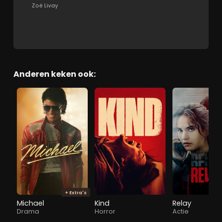
Zoë Livay
Anderen keken ook:
+ Extra's
Michael
Kind
Relay
Drama
Horror
Actie