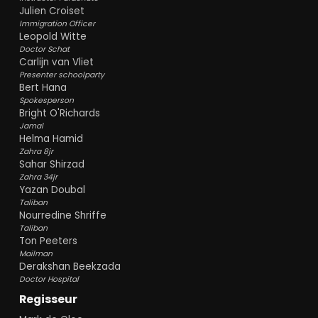
Julien Croiset
Immigration Officer
Leopold Witte
Doctor Schat
Carlijn van Vliet
Presenter schoolparty
Bert Hana
Spokesperson
Bright O'Richards
Jamal
Helma Hamid
Zahra 8jr
Sahar Shirzad
Zahra 34jr
Yazan Doubal
Taliban
Nourredine Shriffe
Taliban
Ton Peeters
Mailman
Derakshan Beekzada
Doctor Hospital
Regisseur