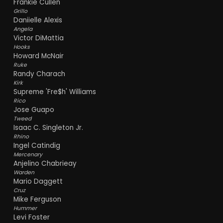
Frankie Cullen
Grillo
Daniielle Alexis
Angela
Victor DiMattia
Hooks
Howard McNair
Ruke
Randy Charach
Kirk
Supreme 'Fre$h' Williams
Rico
Jose Guapo
Tweed
Isaac C. Singleton Jr.
Rhino
Ingel Catindig
Mercenary
Anjelino Chabrieay
Warden
Mario Daggett
Cruz
Mike Ferguson
Hummer
Levi Foster