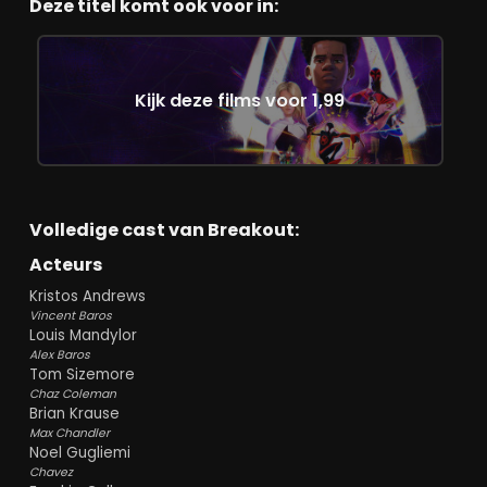
Deze titel komt ook voor in:
Kijk deze films voor 1,99
Volledige cast van Breakout:
Acteurs
Kristos Andrews
Vincent Baros
Louis Mandylor
Alex Baros
Tom Sizemore
Chaz Coleman
Brian Krause
Max Chandler
Noel Gugliemi
Chavez