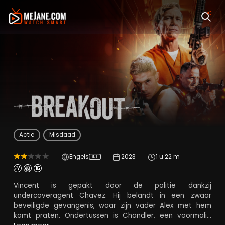
Breakout
Actie
Misdaad
Engels
2023
1 u 22 m
5.1
Vincent is gepakt door de politie dankzij
undercoveragent Chavez. Hij belandt in een zwaar
beveiligde gevangenis, waar zijn vader Alex met hem
komt praten. Ondertussen is Chandler, een voormalig