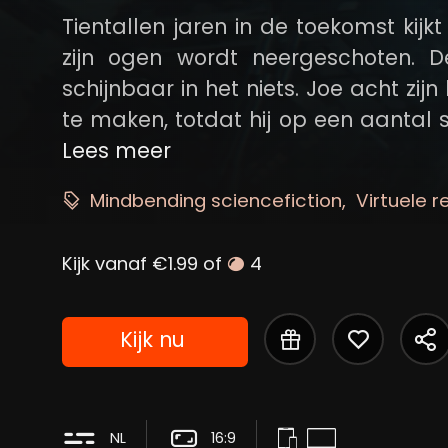
Tientallen jaren in de toekomst kijk
zijn ogen wordt neergeschoten. 
schijnbaar in het niets. Joe acht zij
te maken, totdat hij op een aantal sc
wat het lijkt te zijn. En Joe is missc
Lees meer
Mindbending sciencefiction
Virtuele re
Kijk vanaf €1.99 of
4
Kijk nu
NL
16:9