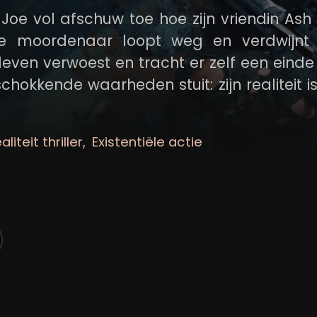
t Joe vol afschuw toe hoe zijn vriendin Ash
De moordenaar loopt weg en verdwijnt
n leven verwoest en tracht er zelf een eind
hokkende waarheden stuit: zijn realiteit is
hien wel de enige persoon die het kan redden
aliteit thriller
Existentiële actie