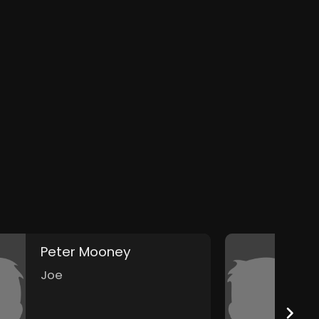
Peter Mooney
Joe
H