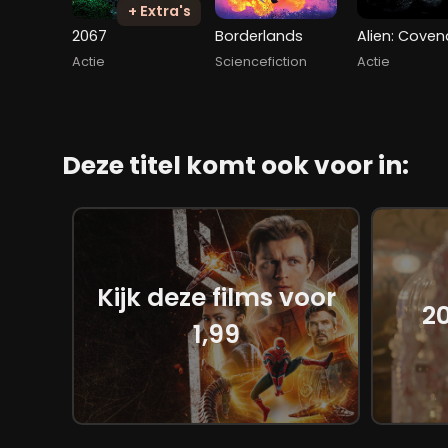
+ Extra's
2067
Borderlands
Alien: Coven
Actie
Sciencefiction
Actie
Deze titel komt ook voor in:
Kijk deze films voor
2
1,99