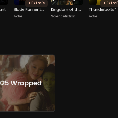
+ Extra's
+ Extra'
ant
Blade Runner 2049
Kingdom of the Planet of the Apes
Thunderbolts*
Actie
Sciencefiction
Actie
025 Wrapped