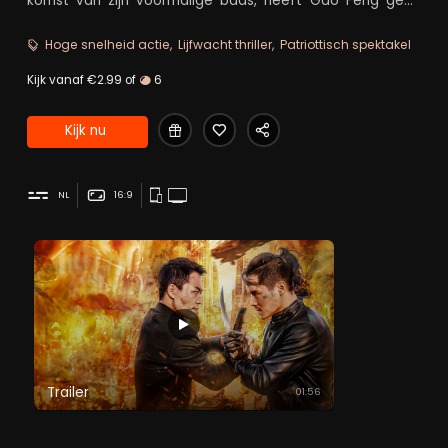
komst van zijn voormalige baas, heeft Gao Feng geen
andere keuze dan terug te keren naar het oude beroep.
Hoge snelheid actie
Lijfwacht thriller
Patriottisch spektakel
Kijk vanaf €2.99 of
6
Kijk nu
NL
16:9
Trailer
01:56