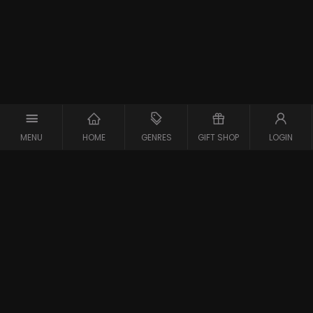
MENU
HOME
GENRES
GIFT SHOP
LOGIN
Support
Contact
Vraag en Antwoord
Systeemcheck
Privacy Policy
Algemene Voorwaarden
Blijf op de hoogte van de nieuwste films