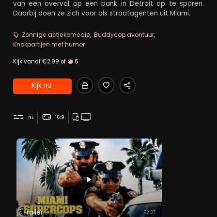
van een overval op een bank in Detroit op te sporen.
Daarbij doen ze zich voor als straatagenten uit Miami.
Zonnige actiekomedie
Buddycop avontuur
Knokpartijen met humor
Kijk vanaf €2.99 of
6
Kijk nu
NL
16:9
Trailer
02:37