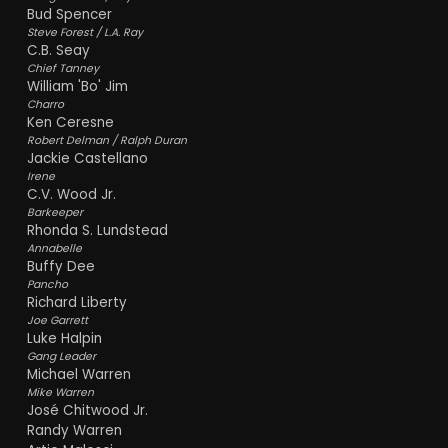
Bud Spencer
Steve Forest / L.A. Ray
C.B. Seay
Chief Tanney
William 'Bo' Jim
Charro
Ken Ceresne
Robert Delman / Ralph Duran
Jackie Castellano
Irene
C.V. Wood Jr.
Barkeeper
Rhonda S. Lundstead
Annabelle
Buffy Dee
Pancho
Richard Liberty
Joe Garrett
Luke Halpin
Gang Leader
Michael Warren
Mike Warren
José Chitwood Jr.
Randy Warren