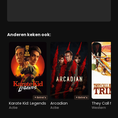
Anderen keken ook:
+ Extra's
+ Extra's
Karate Kid: Legends
Arcadian
They Call Me T
Actie
Actie
Western