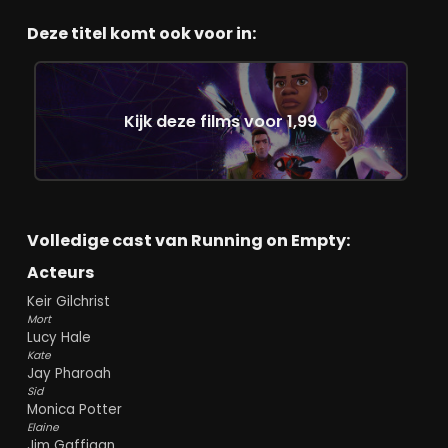
Deze titel komt ook voor in:
Kijk deze films voor 1,99
Volledige cast van Running on Empty:
Acteurs
Keir Gilchrist
Mort
Lucy Hale
Kate
Jay Pharoah
Sid
Monica Potter
Elaine
Jim Gaffigan