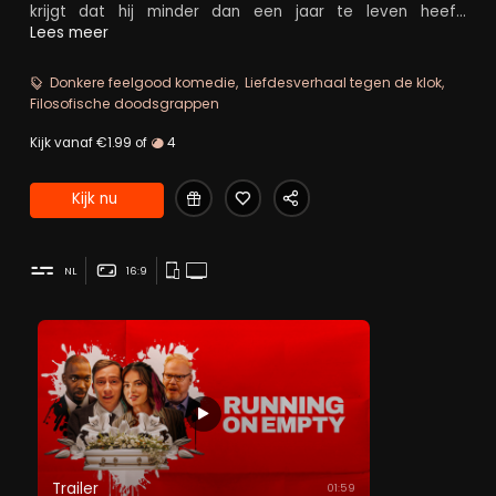
krijgt dat hij minder dan een jaar te leven heeft.
Vastbesloten om het beste uit elke dag te halen, gaat
Lees meer
Mort op een levendige zoektocht naar de zin van zijn
bestaan en ontmoet tegelijkertijd het meisje van zijn
Donkere feelgood komedie
Liefdesverhaal tegen de klok
dromen.
Filosofische doodsgrappen
Kijk vanaf €1.99 of
4
Kijk nu
NL
16:9
Trailer
01:59