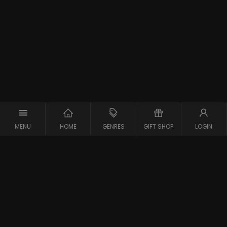
MENU
HOME
GENRES
GIFT SHOP
LOGIN
Support
Contact
Vraag en Antwoord
Systeemcheck
Privacy Policy
Algemene Voorwaarden
Blijf op de hoogte van de nieuwste films