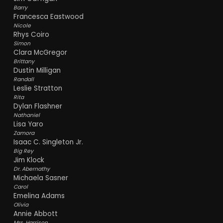
Barry
Francesca Eastwood
Nicole
Rhys Coiro
Simon
Clara McGregor
Brittany
Dustin Milligan
Randall
Leslie Stratton
Rita
Dylan Flashner
Nathaniel
Lisa Yaro
Zamora
Isaac C. Singleton Jr.
Big Rey
Jim Klock
Dr. Abernathy
Michaela Sasner
Carol
Emelina Adams
Olivia
Annie Abbott
Mrs. Harrison