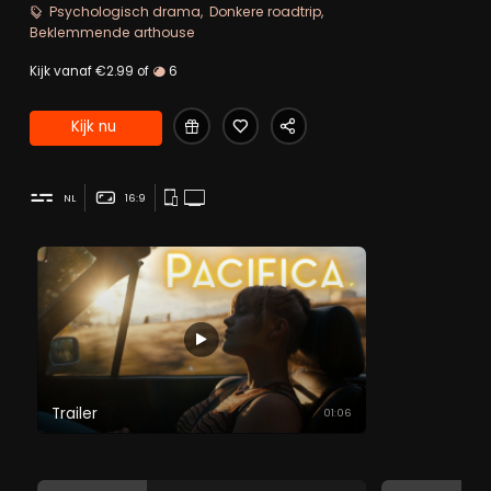
worden.
Psychologisch drama
Donkere roadtrip
Beklemmende arthouse
Kijk vanaf €2.99 of
6
Kijk nu
NL
16:9
Trailer
01:06