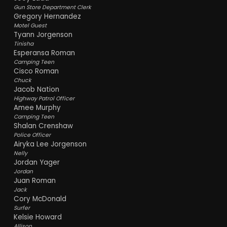
Gun Store Department Clerk
Gregory Hernandez
Motel Guest
Tyann Jorgenson
Tinisha
Esperansa Roman
Camping Teen
Cisco Roman
Chuck
Jacob Nation
Highway Patrol Officer
Amee Murphy
Camping Teen
Shalan Crenshaw
Police Officer
Airyka Lee Jorgenson
Nelly
Jordan Yager
Jordan
Juan Roman
Jack
Cory McDonald
Surfer
Kelsie Howard
Allison