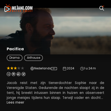
Pacifica
Drama
Arthouse
Nederlands
2024
1 u 24 m
5.1
Jacob reist met zijn tienerdochter Sophie naar de
Verenigde Staten. Gedurende de nachten slaapt zij in de
tent, hij breekt intussen binnen in huizen en observeert
jonge meisjes tijdens hun slaap. Terwijl vader en dochter
de westkust naderen, eist het vreemde gedrag van
Lees meer
Jacob stilaan zijn tol en dreigt zijn geheim onthuld te