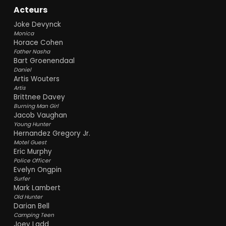
Acteurs
Joke Devynck
Monica
Horace Cohen
Father Nasha
Bart Groenendaal
Daniel
Artis Wouters
Artis
Brittnee Davey
Burning Man Girl
Jacob Vaughan
Young Hunter
Hernandez Gregory Jr.
Motel Guest
Eric Murphy
Police Officer
Evelyn Ongpin
Surfer
Mark Lambert
Old Hunter
Darian Bell
Camping Teen
Joey Ladd