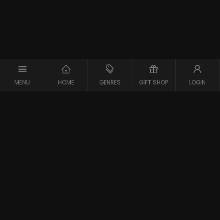
MENU
HOME
GENRES
GIFT SHOP
LOGIN
Support
Contact
Vraag en Antwoord
Systeemcheck
Privacy Policy
Algemene Voorwaarden
Blijf op de hoogte van de nieuwste films