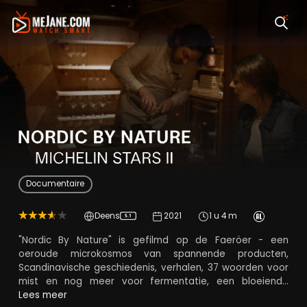
Nordic by Nature: Mic
Documentaire
Deens
2021
1 u 4 m
5.1
"Nordic By Nature" is gefilmd op de Faeröer - een
oeroude microkosmos van spannende producten,
Scandinavische geschiedenis, verhalen, 37 woorden voor
mist en nog meer voor fermentatie, een bloeiende
visindustrie, prachtige watervallen, excentrieke
Lees meer