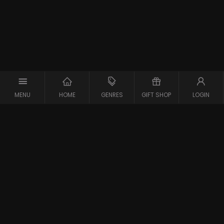
MENU
HOME
GENRES
GIFT SHOP
LOGIN
Support
Contact
Vraag en Antwoord
Systeemcheck
Privacy Policy
Algemene Voorwaarden
Blijf op de hoogte van de nieuwste films