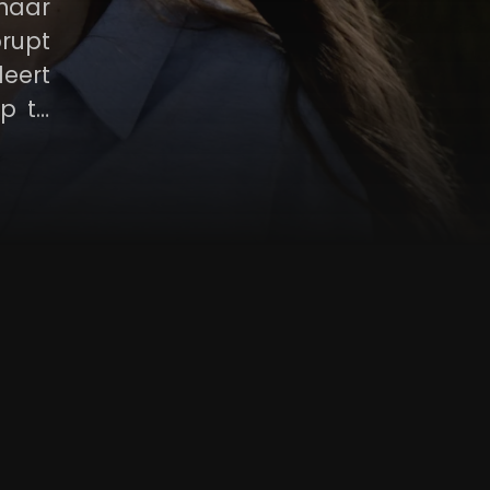
haar
rupt
leert
p te