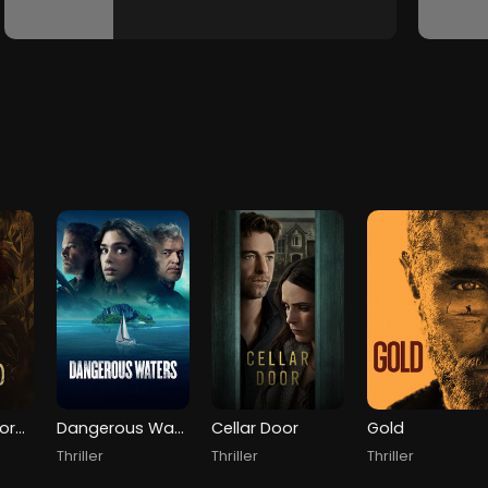
Clown in a Cornfield
Dangerous Waters
Cellar Door
Gold
Thriller
Thriller
Thriller