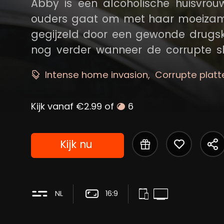
Abby is een alcoholische huisvro
ouders gaat om met haar moeizame
gegijzeld door een gewonde drugsk
nog verder wanneer de corrupte sh
eisen, vreedzaam of anderszins.
Intense home invasion
Corrupte platt
Kijk vanaf €2.99 of
6
Kijk nu
NL
16:9