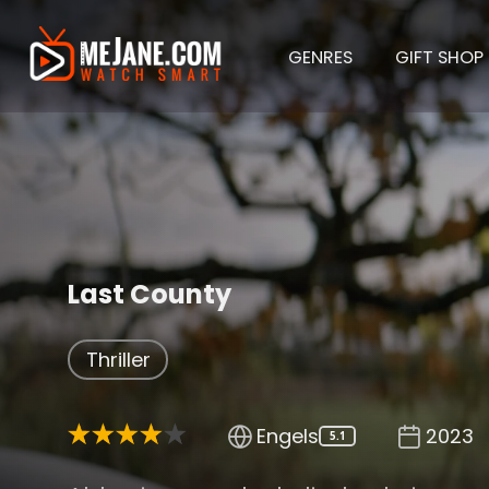
GENRES
GIFT SHOP
Last County
Thriller
Engels
2023
5.1