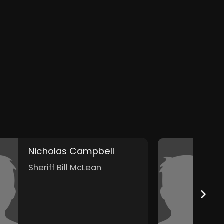
Nicholas Campbell
J
Sheriff Bill McLean
D