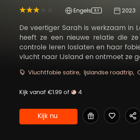
Engels
2023
5.1
De veertiger Sarah is werkzaam in L
heeft ze een nieuwe relatie die z
controle leren loslaten en haar fob
vlucht naar IJsland en ontmoet ze g
Vluchtfobie satire
Ijslandse roadtrip
Kijk vanaf €1.99 of
4
Kijk nu