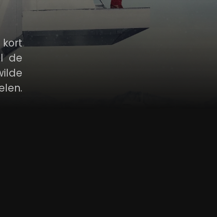
 kort
l de
wilde
elen.