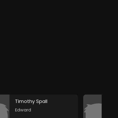
Timothy Spall
E
Edward