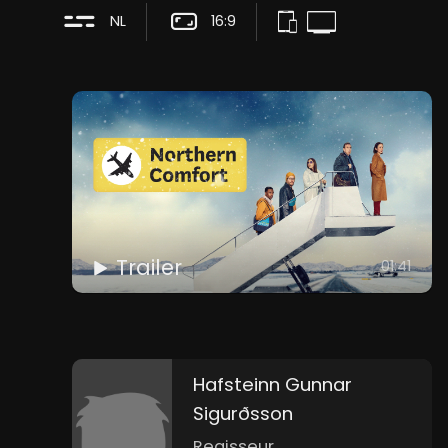
NL
16:9
Trailer
01:41
Hafsteinn Gunnar
Sigurðsson
Regisseur