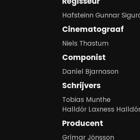
Regisseur
Hafsteinn Gunnar Sigur
Cinematograaf
Niels Thastum
Componist
Daníel Bjarnason
Schrijvers
Tobias Munthe
Halldór Laxness Halldó
Producent
Grímar Jónsson