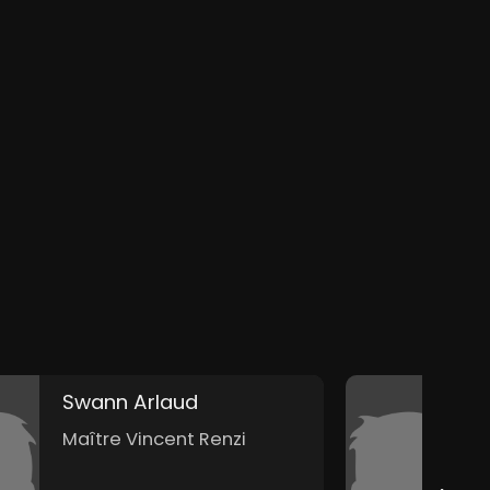
Swann Arlaud
M
Maître Vincent Renzi
D