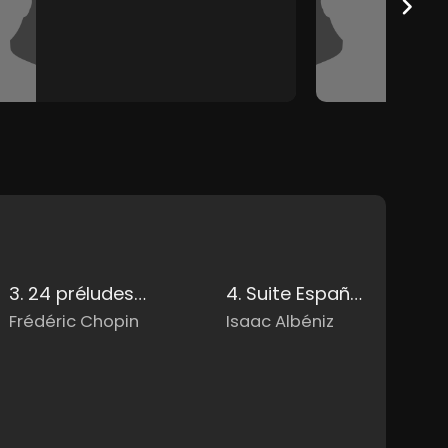
3. 24 préludes opus 28: No. 4 en Mi Mineur Op. 28: Largo
4. Suite Española Op. 47: V. Asturias Leyenda
Frédéric Chopin
Isaac Albéniz