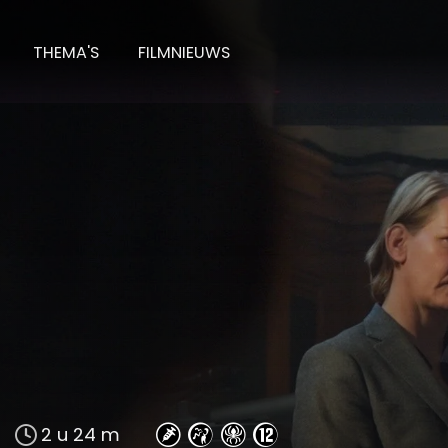
THEMA'S
FILMNIEUWS
mie d'une Chute
2 u 24 m