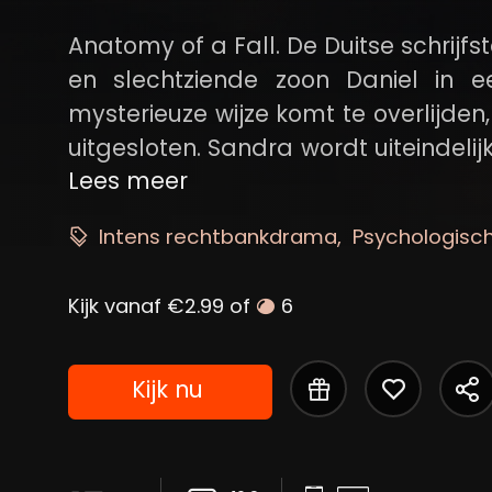
Anatomy of a Fall. De Duitse schrij
en slechtziende zoon Daniel in 
mysterieuze wijze komt te overlijde
uitgesloten. Sandra wordt uiteindeli
bijzijn van Daniel, wordt hun liefde
Lees meer
Intens rechtbankdrama
Psychologische
Kijk vanaf €2.99 of
6
Kijk nu