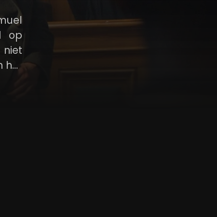
amuel
l op
 niet
n het