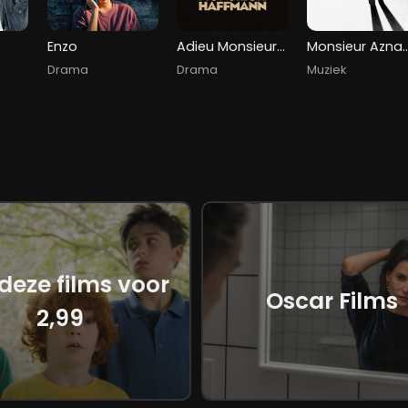
Enzo
Adieu Monsieur Haffmann
Monsieur Az
Drama
Drama
Muziek
 deze films voor
Oscar Films
2,99