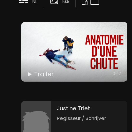
NL
16:9
Trailer
01:17
Justine Triet
Regisseur / Schrijver