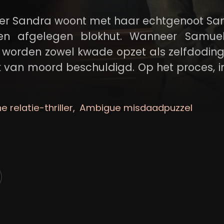
fster Sandra woont met haar echtgenoot S
een afgelegen blokhut. Wanneer Samue
n, worden zowel kwade opzet als zelfdoding
jk van moord beschuldigd. Op het proces, i
sleven onder de loep genomen.
 relatie-thriller
Ambigue misdaadpuzzel