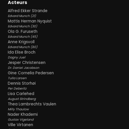
Acteurs
Alfred Ekker Strande
Edvard Munch (21)
Mattis Herman Nyquist
Edvard Munch (30)
Ola G. Furuseth
Edvard Munch (45)
Anne Krigsvoll
Edvard Munch (80)
Ida Elise Broch
Dagny Juel
Jesper Christensen
Dr. Daniel Jacobson
Gine Cornelia Pedersen
Tulla Larsen
Dennis Storhøi
Per Deberitz
Lisa Carlehed
August Strindberg
Thea Lambrechts Vaulen
Milly Thaulow
Nader Khademi
Gustav Vigeland
Ville Virtanen