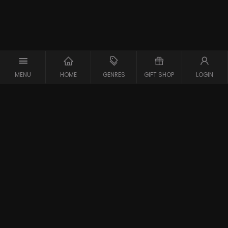
MENU
HOME
GENRES
GIFT SHOP
LOGIN
Support
Contact
Vraag en Antwoord
Systeemcheck
Privacy Policy
Algemene Voorwaarden
Blijf op de hoogte van de nieuwste films
Gestart in 2007 is meJane de eerste filmaanbieder in
Belgie en Nederland. meJane is inmiddels een bekend