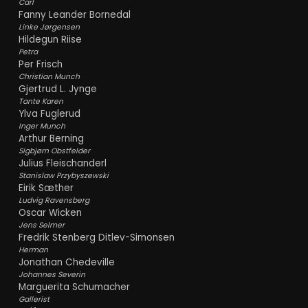
Carl
Fanny Leander Bornedal
Linke Jørgensen
Hildegun Riise
Petra
Per Frisch
Christian Munch
Gjertrud L. Jynge
Tante Karen
Ylva Fuglerud
Inger Munch
Arthur Berning
Sigbjørn Obstfelder
Julius Fleischanderl
Stanislaw Przybyszewski
Eirik Sæther
Ludvig Ravensberg
Oscar Wicken
Jens Selmer
Fredrik Stenberg Ditlev-Simonsen
Herman
Jonathan Chedeville
Johannes Severin
Marguerita Schumacher
Gallerist