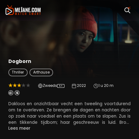
Dogborn
Thriller
Arthouse
Zweeds
2022
1 u 20 m
5.1
Dakloos en onzichtbaar vecht een tweeling voortdurend
om te overleven. Ze brengen de dagen en nachten door
op zoek naar voedsel en een plaats om te slapen. Zus is
een tikkende tijdbom; haar geschreeuw is luid. Broer
daarentegen spreekt niet, maar kropt alles op. Wanneer
Lees meer
ze aangeboden worden om als chauffeur te dienen voor