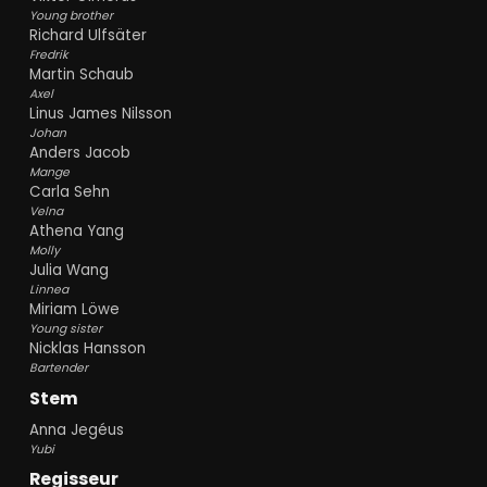
Young brother
Richard Ulfsäter
Fredrik
Martin Schaub
Axel
Linus James Nilsson
Johan
Anders Jacob
Mange
Carla Sehn
Velna
Athena Yang
Molly
Julia Wang
Linnea
Miriam Löwe
Young sister
Nicklas Hansson
Bartender
Stem
Anna Jegéus
Yubi
Regisseur