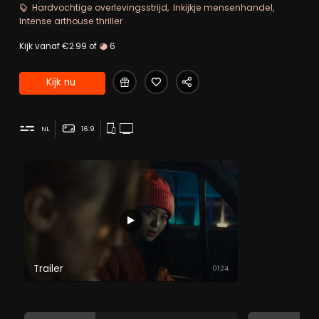
wat een netwerk van mensenhandelaars blijkt te zijn,
Hardvochtige overlevingsstrijd
Inkijkje mensenhandel
accepteren ze dat.
Intense arthouse thriller
Kijk vanaf €2.99 of
6
Kijk nu
NL
16:9
Trailer
01:24