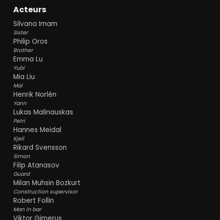
Acteurs
Silvana Imam
Sister
Philip Oros
Brother
Emma Lu
Yubi
Mia Liu
Mai
Henrik Norlén
Yann
Lukas Malinauskas
Petri
Hannes Meidal
Kjell
Rikard Svensson
Simon
Filip Atanasov
Guard
Milan Muhsin Bozkurt
Construction supervisor
Robert Follin
Man in bar
Viktor Gimerus