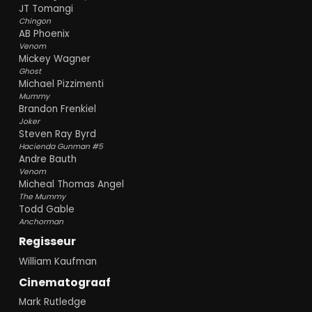
JT Tomangi
Chingon
AB Phoenix
Venom
Mickey Wagner
Ghost
Michael Pizzimenti
Mummy
Brandon Frenkiel
Joker
Steven Ray Byrd
Hacienda Gunman #5
Andre Bauth
Venom
Micheal Thomas Angel
The Mummy
Todd Gable
Anchorman
Regisseur
William Kaufman
Cinematograaf
Mark Rutledge