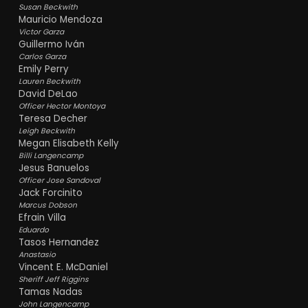
Susan Beckwith
Mauricio Mendoza
Victor Garza
Guillermo Iván
Carlos Garza
Emily Perry
Lauren Beckwith
David DeLao
Officer Hector Montoya
Teresa Decher
Leigh Beckwith
Megan Elisabeth Kelly
Billi Langencamp
Jesus Banuelos
Officer Jose Sandoval
Jack Forcinito
Marcus Dobson
Efrain Villa
Eduardo
Tasos Hernandez
Anastasio
Vincent E. McDaniel
Sheriff Jeff Riggins
Tamas Nadas
John Langencamp