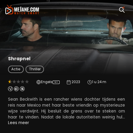
Shrapnel
Actie
Thriller
Engels
2023
1 u 24 m
5.1
Sean Beckwith is een rancher wiens dochter tijdens een
reis naar Mexico met haar beste vriendin op mysterieuze
wijze verdwijnt. Hij besluit de grens over te steken om
haar te vinden. Nadat de lokale autoriteiten weinig hulp
bieden, ontdekt Sean dat ze samenwerken met een
Lees meer
gevaarlijk kartel. Met de hulp van oorlogsvriend Max