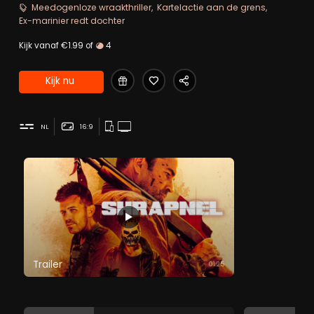
Vohden, een voormalige marinier, neemt Sean het heft in
Meedogenloze wraakthriller
Kartelactie aan de grens
eigen hand.
Ex-marinier redt dochter
Kijk vanaf €1.99 of
4
Kijk nu
NL
16:9
Trailer
01:25