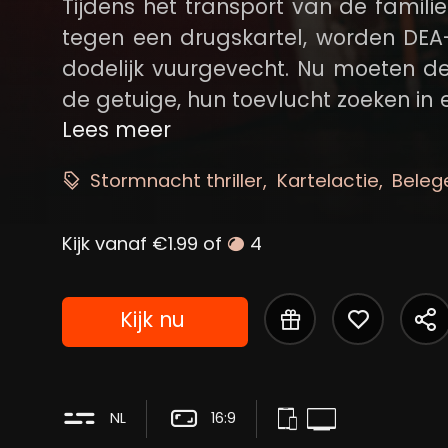
Tijdens het transport van de famili
tegen een drugskartel, worden DEA-
dodelijk vuurgevecht. Nu moeten de
de getuige, hun toevlucht zoeken in
huurmoordenaars hen opjagen. Me
Lees meer
orkaan die elke kans op hulp van 
Stormnacht thriller
Kartelactie
Beleg
en-muisspel met het kartel spelen 
Kijk vanaf €1.99 of
4
Kijk nu
NL
16:9