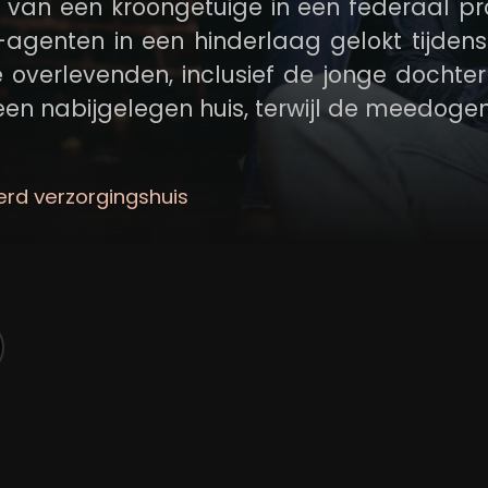
e van een kroongetuige in een federaal p
agenten in een hinderlaag gelokt tijden
 overlevenden, inclusief de jonge dochte
 een nabijgelegen huis, terwijl de meedoge
t gevaar op elke hoek en een geweldda
buiten wegvaagt, moeten ze een dodelijk
erd verzorgingshuis
om de nacht door te komen.