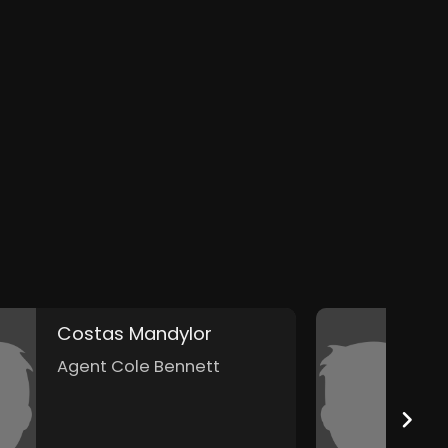
Costas Mandylor
M
Agent Cole Bennett
L