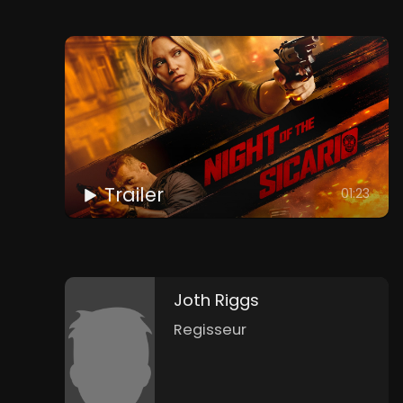
Trailer
01:23
Joth Riggs
Regisseur