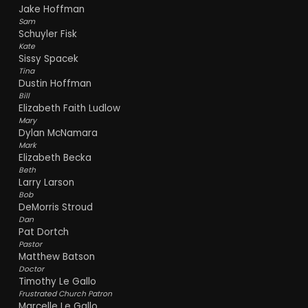
Jake Hoffman
Sam
Schuyler Fisk
Kate
Sissy Spacek
Tina
Dustin Hoffman
Bill
Elizabeth Faith Ludlow
Mary
Dylan McNamara
Mark
Elizabeth Becka
Beth
Larry Larson
Bob
DeMorris Stroud
Dan
Pat Dortch
Pastor
Matthew Batson
Doctor
Timothy Le Gallo
Frustrated Church Patron
Marcelle Le Gallo