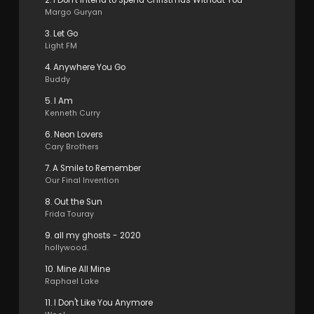
Margo Guryan
3. Let Go
Light FM
4. Anywhere You Go
Buddy
5. I Am
Kenneth Curry
6. Neon Lovers
Cary Brothers
7. A Smile to Remember
Our Final Invention
8. Out the Sun
Frida Touray
9. all my ghosts - 2020
hollywood.
10. Mine All Mine
Raphael Lake
11. I Don't Like You Anymore