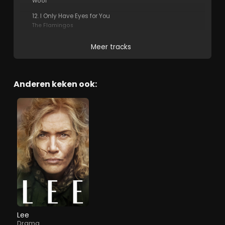
Wool
12. I Only Have Eyes for You
The Flamingos
Meer tracks
Anderen keken ook:
Lee
Drama