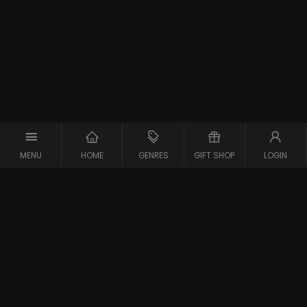
MENU
HOME
GENRES
GIFT SHOP
LOGIN
Support
Contact
Vraag en Antwoord
Systeemcheck
Privacy Policy
Algemene Voorwaarden
Blijf op de hoogte van de nieuwste films