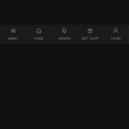
MENU
HOME
GENRES
GIFT SHOP
LOGIN
Support
Contact
Vraag en Antwoord
Systeemcheck
Privacy Policy
Algemene Voorwaarden
Blijf op de hoogte van de nieuwste films
Gestart in 2007 is meJane de eerste filmaanbieder in
Belgie en Nederland. meJane is inmiddels een bekend