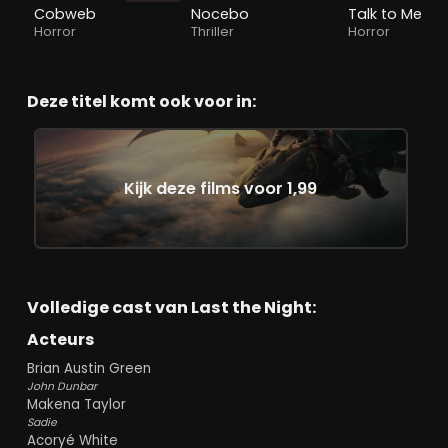
Cobweb
Nocebo
Talk to Me
Horror
Thriller
Horror
Deze titel komt ook voor in:
Kijk deze films voor 1,99
Volledige cast van Last the Night:
Acteurs
Brian Austin Green
John Dunbar
Makena Taylor
Sadie
Acoryé White