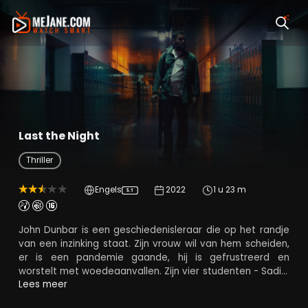
Last the Night
Thriller
Engels
2022
1 u 23 m
5.1
John Dunbar is een geschiedenisleraar die op het randje
van een inzinking staat. Zijn vrouw wil van hem scheiden,
er is een pandemie gaande, hij is gefrustreerd en
worstelt met woedeaanvallen. Zijn vier studenten - Sadie,
Trevor, Miguel en Genesis - maken hem daarnaast
Lees meer
belachelijk tijdens een online les. John besluit wraak op ze