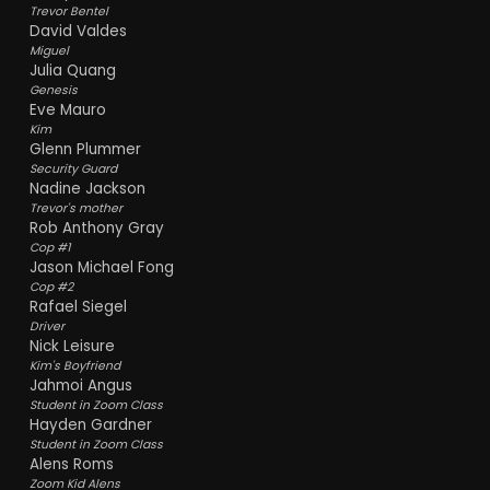
Trevor Bentel
David Valdes
Miguel
Julia Quang
Genesis
Eve Mauro
Kim
Glenn Plummer
Security Guard
Nadine Jackson
Trevor's mother
Rob Anthony Gray
Cop #1
Jason Michael Fong
Cop #2
Rafael Siegel
Driver
Nick Leisure
Kim's Boyfriend
Jahmoi Angus
Student in Zoom Class
Hayden Gardner
Student in Zoom Class
Alens Roms
Zoom Kid Alens