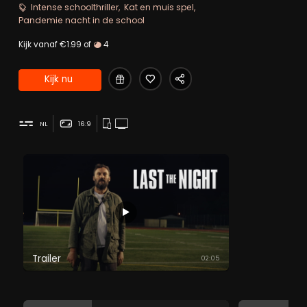
te nemen wanneer ze 's avonds laat de lege school
Intense schoolthriller
Kat en muis spel
bezoeken en lol willen trappen.
Pandemie nacht in de school
Kijk vanaf €1.99 of
4
Kijk nu
NL
16:9
Trailer
02:05