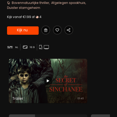
verdwijningszaak van een alleenstaande moeder.
Bovennatuurlijke thriller
Afgelegen spookhuis
Duister stamgeheim
Kijk vanaf €1.99 of
4
Kijk nu
NL
16:9
Trailer
01:40