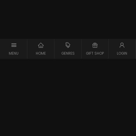
MENU
HOME
GENRES
GIFT SHOP
LOGIN
Support
Contact
Vraag en Antwoord
Systeemcheck
Privacy Policy
Algemene Voorwaarden
Blijf op de hoogte van de nieuwste films