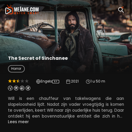
The Secret of Sinchanee
Horror
Engels
2021
1 u 50 m
5.1
Will is een chauffeur van takelwagens die aan
slapeloosheid lijdt. Nadat zijn vader vroegtijdig is komen
te overlijden, keert Will naar zijn ouderlijke huis terug. Daar
ontdekt hij een bovennatuurlijke entiteit die zich in het
huis heeft genesteld. Intussen onderzoeken de
Lees meer
rechercheurs Drew Carter en Carrie Donovan een