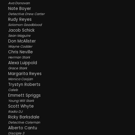
Ava Donovan
Nate Boyer
Detective Drew Carter
Rudy Reyes
Solomon Goodblood
Jacob Schick
Sean Maguire
Don McAlister
Wayne Codder
Chris Neville
Herman Stark
Alexa Luippold
Grace Stark
Margarita Reyes
Monica Coojan
Trystyn Roberts
Caleb
Emmett Spriggs
Young Will Stark
Scott Whyte
Radio DJ
Ricky Barksdale
Detective Coleman
Alberto Cantu
Disciple 3