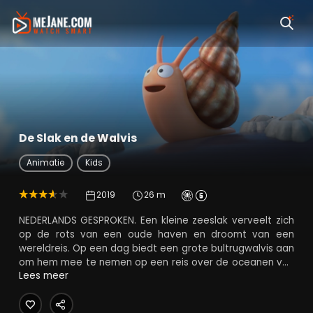
De Slak en de Walvis
Animatie
Kids
2019
26 m
NEDERLANDS GESPROKEN. Een kleine zeeslak verveelt zich
op de rots van een oude haven en droomt van een
wereldreis. Op een dag biedt een grote bultrugwalvis aan
om hem mee te nemen op een reis over de oceanen van
de wereld. Er ontstaat een ongewone vriendschap tussen
Lees meer
de twee.