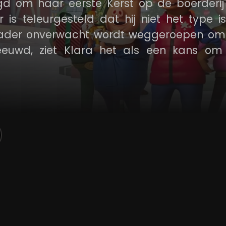
gd om haar eerste Kerst op de boerderij
is teleurgesteld dat hij niet het type 
 vader onverwacht wordt weggeroepen om
eeuwd, ziet Klara het als een kans om
gen met de hulp van een brutale elf die 
er dat het echt belangrijk is om met Ker