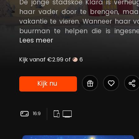
De jonge stadskoe Klara is verheu
haar vader door te brengen, maar 
vakantie te vieren. Wanneer haar
buurman te helpen die is ingesn
kerstgevoel in Cattle Hill te bren
Lees meer
boerderij woont. Klara komt eracht
samen te zijn.
Kijk vanaf €2.99 of
6
Kijk nu
16:9