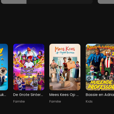
Buzzy de Gelukskat
De Grote Sinterklaasfilm: Stampij in de Bakkerij
Mees Kees Op Eigen Benen
B
Familie
Familie
Kids