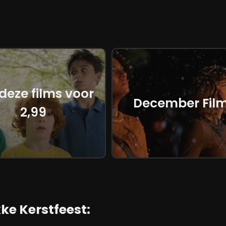
 deze films voor
December Fil
2,99
ke Kerstfeest: