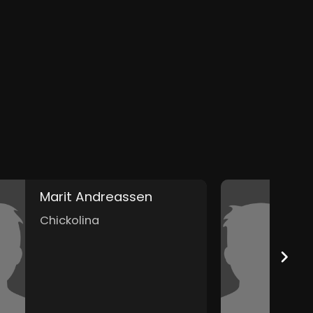
Marit Andreassen
C
Chickolina
P