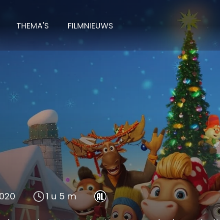
THEMA'S
FILMNIEUWS
020
1 u 5 m