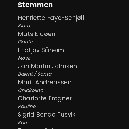
Stemmen
Henriette Faye-Schjøll
Klara
Mats Eldøen
Gaute
Fridtjov Såheim
Mosk
Jan Martin Johnsen
Bærnt / Santa
Marit Andreassen
Chickolina
Charlotte Frogner
Pauline
Sigrid Bonde Tusvik
Kari