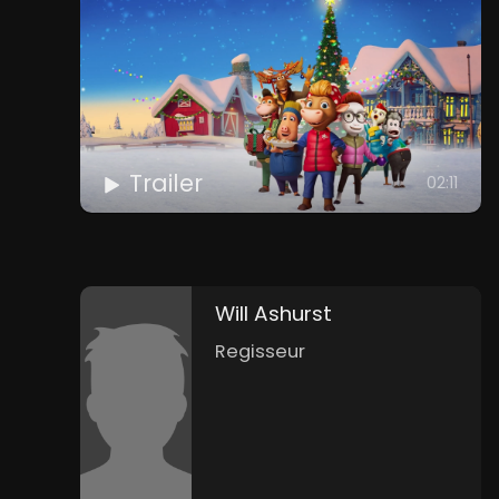
Trailer
02:11
Will Ashurst
Regisseur