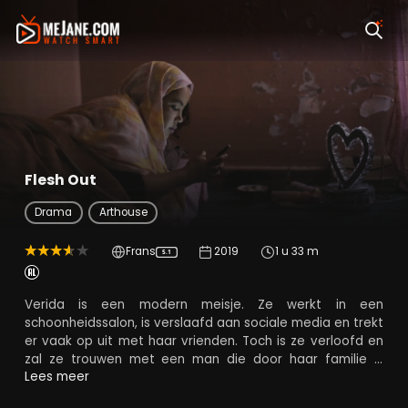
Flesh Out
Drama
Arthouse
Frans
2019
1 u 33 m
5.1
Verida is een modern meisje. Ze werkt in een
schoonheidssalon, is verslaafd aan sociale media en trekt
er vaak op uit met haar vrienden. Toch is ze verloofd en
zal ze trouwen met een man die door haar familie is
gekozen. Net als veel andere meisjes van haar leeftijd
Lees meer
wordt ze gedwongen om een aanzienlijke hoeveelheid