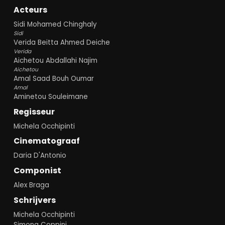
Acteurs
Sidi Mohamed Chinghaly
Sidi
Verida Beitta Ahmed Deiche
Verida
Aichetou Abdallahi Najim
Aichetou
Amal Saad Bouh Oumar
Amal
Aminetou Souleimane
Regisseur
Michela Occhipinti
Cinematograaf
Daria D'Antonio
Componist
Alex Braga
Schrijvers
Michela Occhipinti
Simona Coppini