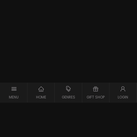
MENU
HOME
GENRES
GIFT SHOP
LOGIN
Support
Contact
Vraag en Antwoord