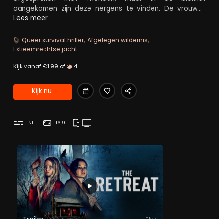
aangekomen zijn deze nergens te vinden. De vrouwen
komen bovendien in een nachtmerrie terecht wanneer
Lees meer
hun pad dat van strijdlustige seriemoordenaars kruist. Het
extreemrechtse groepje heeft het nu op hen gemunt.
Queer survivalthriller
Afgelegen wildernis
Extreemrechtse jacht
Kijk vanaf €1.99 of
4
Kijk nu
NL
16:9
01:44