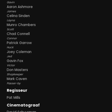
Gavin
Aaron Ashmore
James
Celina Sinden
Layna
Munro Chambers
Scott
Chad Connell
Connor
Patrick Garrow
Huck
Joey Coleman
Jed
Gavin Fox
Victor
Don Masters
Shopkeeper
Mark Caven
Passer-by
Regisseur
Pat Mills
Cinematograaf