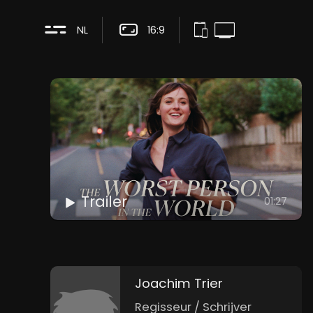
NL
16:9
Trailer
01:27
Joachim Trier
Regisseur / Schrijver