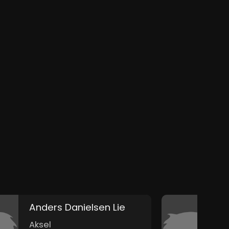
Anders Danielsen Lie
H
Aksel
E