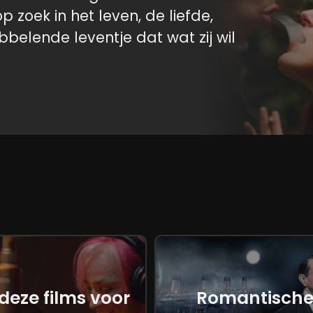
op zoek in het leven, de liefde,
abbelende leventje dat wat zij wil
ers en met een nieuwe knappe Deen
chim Triers trilogie na Reprise
 ontroerende, diepgaande en
samen met Julie afvraagt wat een
t ook je innerlijk, wat laat je zien
u echte inspiratie en voldoening.
vol onverwachte wendingen en
 deze films voor
Romantisch
ong gave me the energy to make