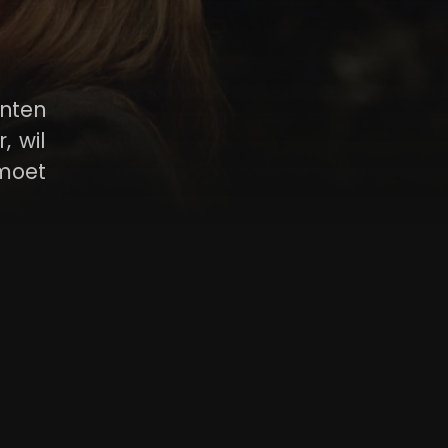
enten
, wil
tmoet