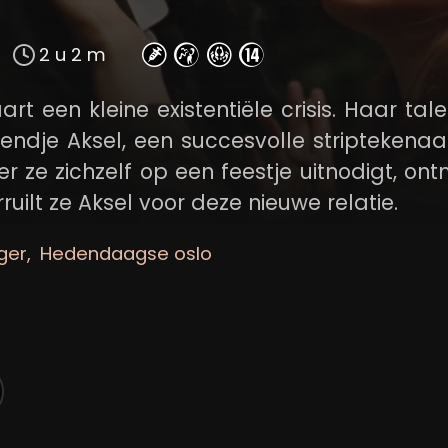
2 u 2 m
rt een kleine existentiële crisis. Haar tal
endje Aksel, een succesvolle striptekenaar
er ze zichzelf op een feestje uitnodigt, on
ruilt ze Aksel voor deze nieuwe relatie.
ger
Hedendaagse oslo