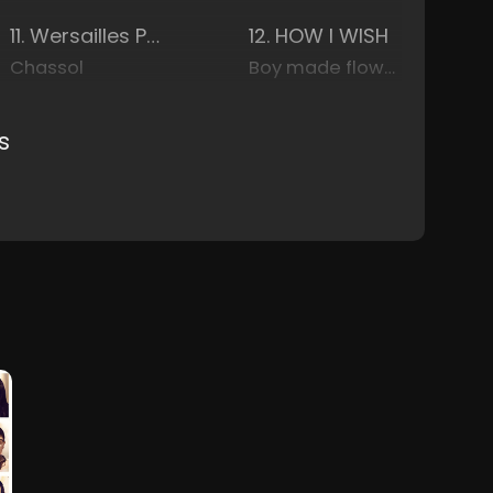
11. Wersailles Planeur
12. HOW I WISH
Chassol
Boy made flower
s