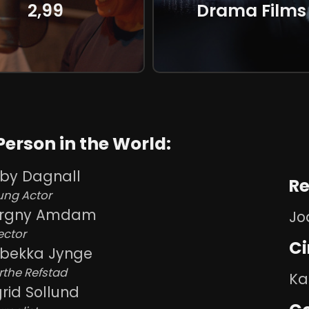
2,99
Drama Films
ch, huil en wordt verrast! En... deel
oviepoint!
Person in the World:
by Dagnall
Re
ung Actor
orgny Amdam
Jo
ector
C
bekka Jynge
the Refstad
Ka
grid Sollund