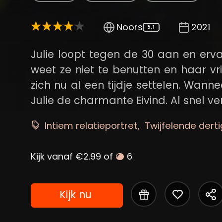
Noors
2021
5.1
Julie loopt tegen de 30 aan en ervaa
weet ze niet te benutten en haar vri
zich nu al een tijdje settelen. Wanne
Julie de charmante Eivind. Al snel ver
Intiem relatieportret
Twijfelende derti
Kijk vanaf €2.99 of
6
Kijk nu