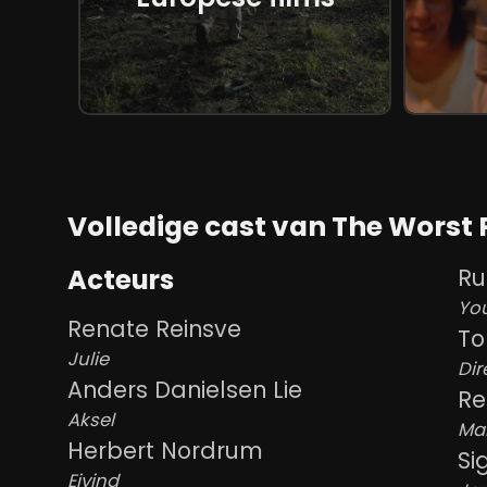
this movie' zegt Trier.
Ga er eens lekker voor zitten, la
hier je review en verdien een M
Volledige cast van The Worst 
Acteurs
Ru
Yo
Renate Reinsve
T
Julie
Dir
Anders Danielsen Lie
Re
Aksel
Mar
Herbert Nordrum
Si
Eivind