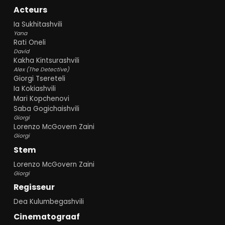
Acteurs
Ia Sukhitashvili
Yana
Rati Oneli
David
Kakha Kintsurashvili
Alex (The Detective)
Giorgi Tsereteli
Ia Kokiashvili
Mari Kopchenovi
Saba Gogichaishvili
Giorgi
Lorenzo McGovern Zaini
Giorgi
Stem
Lorenzo McGovern Zaini
Giorgi
Regisseur
Dea Kulumbegashvili
Cinematograaf