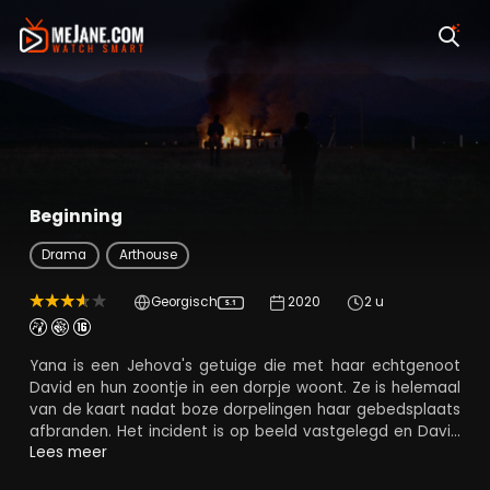
Beginning
Drama
Arthouse
Georgisch
2020
2 u
5.1
Yana is een Jehova's getuige die met haar echtgenoot
David en hun zoontje in een dorpje woont. Ze is helemaal
van de kaart nadat boze dorpelingen haar gebedsplaats
afbranden. Het incident is op beeld vastgelegd en David
gaat op zoek naar gerechtigheid. Daardoor zet hij een
Lees meer
kettingreactie in gang die het gezin in totale isolatie