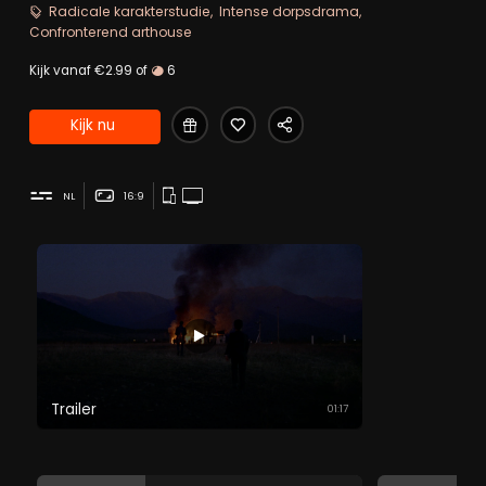
achterlaat.
Radicale karakterstudie
Intense dorpsdrama
Confronterend arthouse
Kijk vanaf €2.99 of
6
Kijk nu
NL
16:9
Trailer
01:17