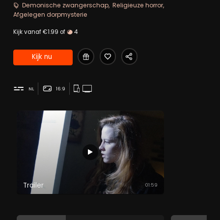
duistere dingen gebeurd zijn...
Demonische zwangerschap
Religieuze horror
Afgelegen dorpmysterie
Kijk vanaf €1.99 of
4
Kijk nu
NL
16:9
Trailer
01:59