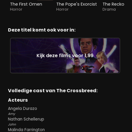
The First Omen
The Pope's Exorcist
The Reckonin
Horror
Horror
Drama
Deze titel komt ook voor in:
Kijk deze films voor 1,99
Volledige cast van The Crossbreed:
Acteurs
Angela Durazo
Amy
Nathan Schellerup
John
Malinda Farrington