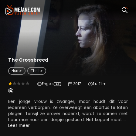
The Crossbreed
Horror
Thriller
Engels
2017
1 u 21 m
5.1
Een jonge vrouw is zwanger, maar houdt dit voor
iedereen verborgen. Ze overweegt een abortus te laten
plegen. Terwijl ze erover nadenkt, wordt ze samen met
haar man naar een dorpje gestuurd. Het koppel moet er
een gerucht over bezetenheid onderzoeken. De vrouw
Lees meer
komt tot de ontdekking dat er vroeger in het dorpje