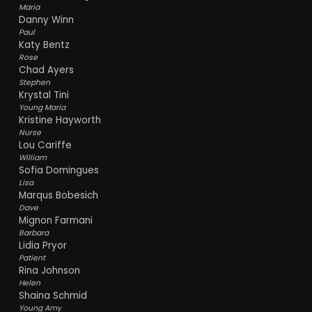
Maria
Danny Winn
Paul
Katy Bentz
Rose
Chad Ayers
Stephen
Krystal Tini
Young Maria
Kristine Hayworth
Nurse
Lou Cariffe
William
Sofia Domingues
Lisa
Marqus Bobesich
Dave
Mignon Farmani
Barbara
Lidia Pryor
Patient
Rina Johnson
Helen
Shaina Schmid
Young Amy