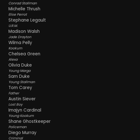
Conrad Stallman
Michelle Thrush
Elise Perrot
Stephane Legault
U.R.M.
Madison Walsh
Jade Drayton
Wilma Pelly
Kookum
Chelsea Green
Alexa
Olivia Duke
Young Margo
Sam Duke
Young Stallman
Tom Carey
Father
Austin Siever
Lost Boy
Imajyn Cardinal
Young Kookum
Shane Ghostkeeper
Policeman
Diego Murray
Criminal