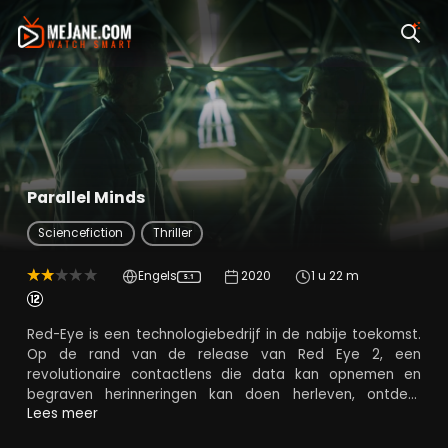
Parallel Minds
Sciencefiction
Thriller
Engels
2020
1 u 22 m
5.1
Red-Eye is een technologiebedrijf in de nabije toekomst.
Op de rand van de release van Red Eye 2, een
revolutionaire contactlens die data kan opnemen en
begraven herinneringen kan doen herleven, ontdekt
Margo, een Metis-onderzoeker van het Departement van
Lees meer
Geheugen, dat Red Eye's hoofdprogrammeur is