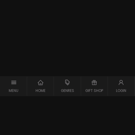
MENU
HOME
GENRES
GIFT SHOP
LOGIN
Support
Contact
Vraag en Antwoord
Systeemcheck