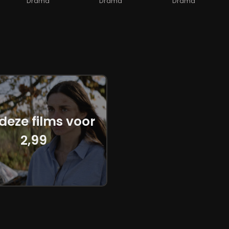
Drama
Drama
Drama
 deze films voor
2,99