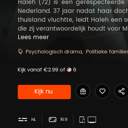
Haleh (72) is een gerespecteerde
Nederland. 37 jaar nadat haar dochte
thuisland vluchtte, leidt Haleh een
die zij verantwoordelijk houdt voor M
verstoord. Maar de vrouw, die nu
Lees meer
Nederland, lijkt Haleh niet te herke
Psychologisch drama
Politieke famili
toe en wordt verscheurd tussen twij
Kijk vanaf €2.99 of
6
Kijk nu
NL
16:9