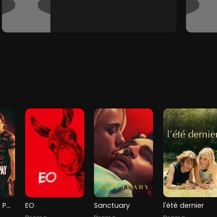
The Price We Pay
EO
Sanctuary
l'été dernier