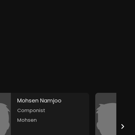
Mohsen Namjoo
D
Componist
M
Mohsen