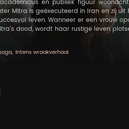
 academicus en publiek figuur woonachti
r Mitra is geëxecuteerd in Iran en zij uit
 succesvol leven. Wanneer er een vrouw op
itra's dood, wordt haar rustige leven plots
 zelf ook moeder is en net aangekomen i
nnen. Haleh groeit steeds dichter naar de 
esaga
Intens wraakverhaal
fel en wraakgevoelens.