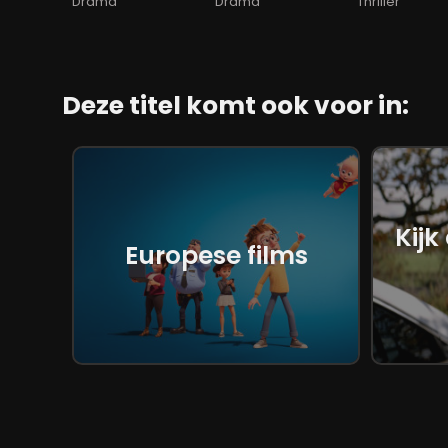
Drama
Drama
Thriller
Deze titel komt ook voor in:
Kijk
Europese films