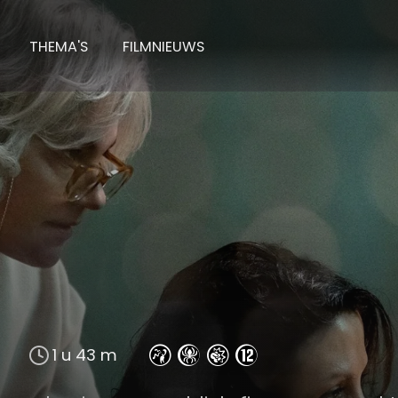
THEMA'S
FILMNIEUWS
1 u 43 m