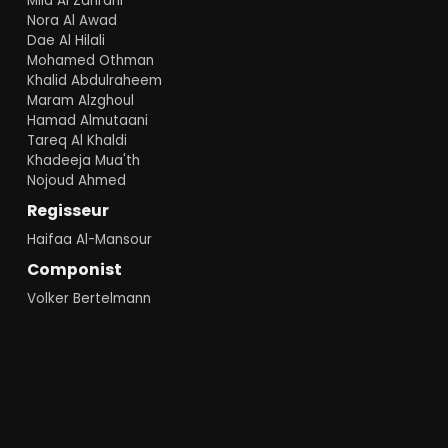
Mila Al Zahrani
Nora Al Awad
Dae Al Hilali
Mohamed Othman
Khalid Abdulraheem
Maram Alzghoul
Hamad Almutaani
Tareq Al Khaldi
Khadeeja Mua'th
Nojoud Ahmed
Regisseur
Haifaa Al-Mansour
Componist
Volker Bertelmann