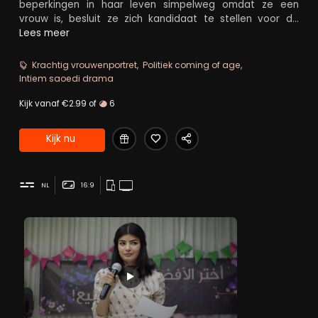
beperkingen in haar leven simpelweg omdat ze een
vrouw is, besluit ze zich kandidaat te stellen voor de
komende gemeenteraadsverkiezingen. Deze beslissing
Lees meer
wordt haar bepaald niet door iedereen in dank
afgenomen. Samen met haar zussen probeert ze hun
Krachtig vrouwenportret
Politiek coming of age
gemeenschap ervan te overtuigen dat zij als vrouw ook
Intiem saoedi drama
mee zou mogen doen en probeert ze een stap vooruit te
zetten in de strijd voor vrouwenrechten in Saoedi-Arabië.
Kijk vanaf €2.99 of
6
Kijk nu
NL
16:9