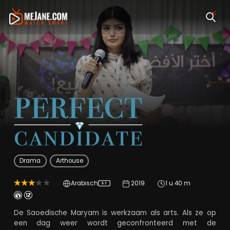
The Perfect Candid
Drama
Arthouse
Arabisch
2019
1 u 40 m
5.1
De Saoedische Maryam is werkzaam als arts. Als ze op
een dag weer wordt geconfronteerd met de