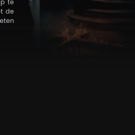
p te
ot de
eten