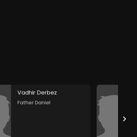
Vadhir Derbez
S
Father Daniel
A