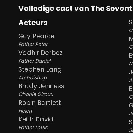
Volledige cast van The Sevent
Acteurs
S
C
Guy Pearce
M
Father Peter
C
Vadhir Derbez
E
Father Daniel
N
Stephen Lang
J
Archbishop
A
Brady Jenness
B
Charlie Giroux
C
Robin Bartlett
G
Helen
J
Keith David
S
Father Louis
S