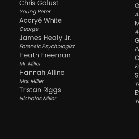
Chris Galust
G
Young Peter
A
Acoryé White
M
George
A
James Healy Jr.
G
Forensic Psychologist
P
Heath Freeman
G
Mr. Miller
F
Hannah Alline
S
Mrs. Miller
Y
Tristan Riggs
E
Nicholas Miller
Y