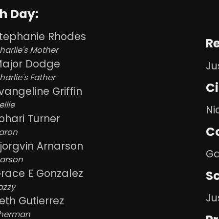
h Day:
tephanie Rhodes
R
harlie's Mother
ajor Dodge
Ju
harlie's Father
C
vangeline Griffin
ellie
Ni
ohari Turner
C
aron
jorgvin Arnarson
Ga
arson
race E Gonzalez
Sc
azzy
Ju
eth Gutierrez
herman