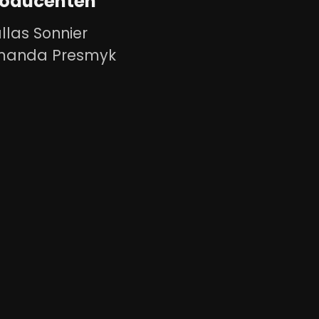
roducenten
llas Sonnier
manda Presmyk