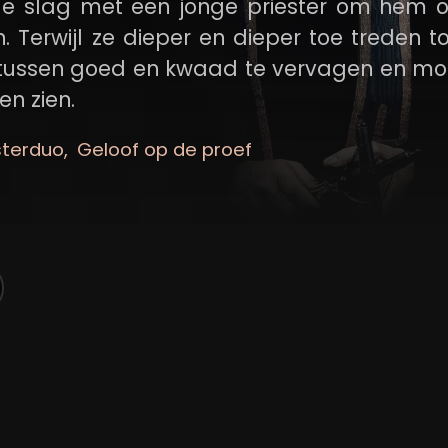
e slag met een jonge priester om hem o
. Terwijl ze dieper en dieper toe treden t
 tussen goed en kwaad te vervagen en mo
n zien.
sterduo
Geloof op de proef