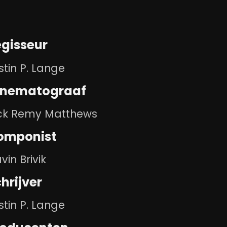
egisseur
stin P. Lange
inematograaf
ck Remy Matthews
omponist
vin Brivik
hrijver
stin P. Lange