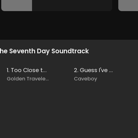
he Seventh Day Soundtrack
1. Too Close to Turn Around
2. Guess I've Changed
Golden Travelers
Caveboy