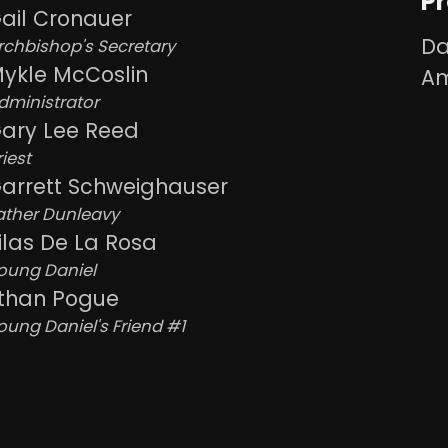
P
ail Cronauer
Da
rchbishop's Secretary
ykle McCoslin
A
dministrator
ary Lee Reed
riest
arrett Schweighauser
ather Dunleavy
ilas De La Rosa
oung Daniel
than Pogue
oung Daniel's Friend #1