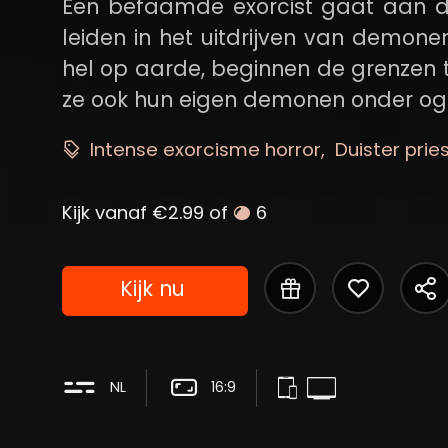
Een befaamde exorcist gaat aan d
leiden in het uitdrijven van demonen
hel op aarde, beginnen de grenzen
ze ook hun eigen demonen onder oge
Intense exorcisme horror
Duister prie
Kijk vanaf €2.99 of
6
Kijk nu
NL
16:9