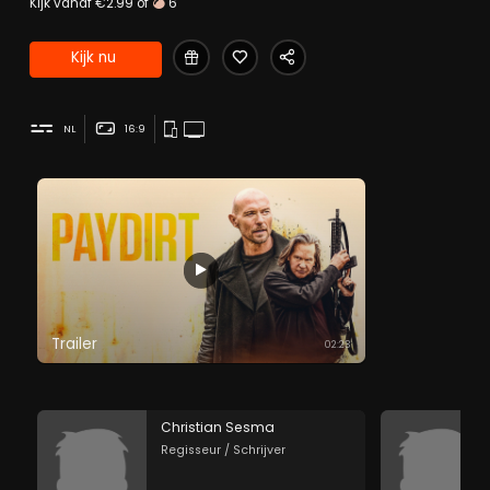
Kijk vanaf €2.99 of
6
Kijk nu
NL
16:9
Trailer
02:23
Christian Sesma
Regisseur / Schrijver