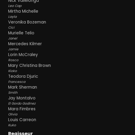
Nick Vallelonga
Leo Cap
Mirtha Michelle
Layla
Veronika Bozeman
Cici
Murielle Telio
Janel
Mercedes Kilmer
Jamie
Lorin McCraley
Rosco
Mary Christina Brown
Kioko
Teodora Djuric
Francesca
Mark Sherman
Smith
Jay Montalvo
El Gordo Godinez
Mara Fimbres
Olivia
Louis Carreon
Kuko
Regisseur