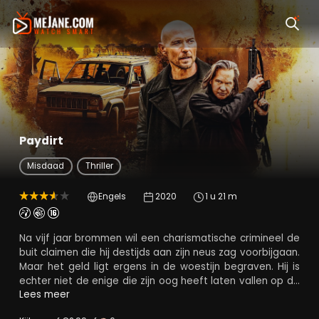
Paydirt
Misdaad
Thriller
Engels
2020
1 u 21 m
Na vijf jaar brommen wil een charismatische crimineel de
buit claimen die hij destijds aan zijn neus zag voorbijgaan.
Maar het geld ligt ergens in de woestijn begraven. Hij is
echter niet de enige die zijn oog heeft laten vallen op de
gigantische stapel geld. En dan is er ook nog Sheriff
Lees meer
Tucker die hem genadeloos op de hielen zit.