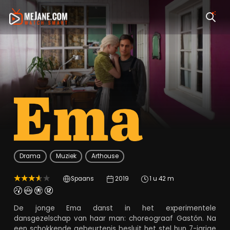
Ema
Drama
Muziek
Arthouse
Spaans
2019
1 u 42 m
De jonge Ema danst in het experimentele
dansgezelschap van haar man: choreograaf Gastón. Na
een schokkende gebeurtenis besluit het stel hun 7-jarige