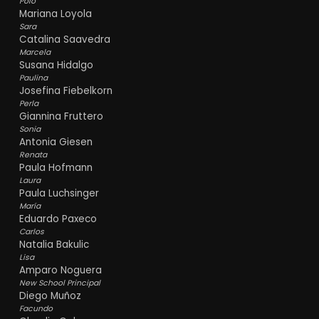
Polo
Mariana Loyola
Sara
Catalina Saavedra
Marcela
Susana Hidalgo
Paulina
Josefina Fiebelkorn
Perla
Giannina Fruttero
Sonia
Antonia Giesen
Renata
Paula Hofmann
Laura
Paula Luchsinger
María
Eduardo Paxeco
Carlos
Natalia Bakulic
Lisa
Amparo Noguera
New School Principal
Diego Muñoz
Facundo