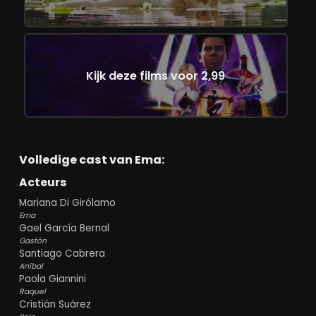
Kijk deze films voor 2,99
Volledige cast van Ema:
Acteurs
Mariana Di Girólamo
Ema
Gael García Bernal
Gastón
Santiago Cabrera
Aníbal
Paola Giannini
Raquel
Cristián Suárez