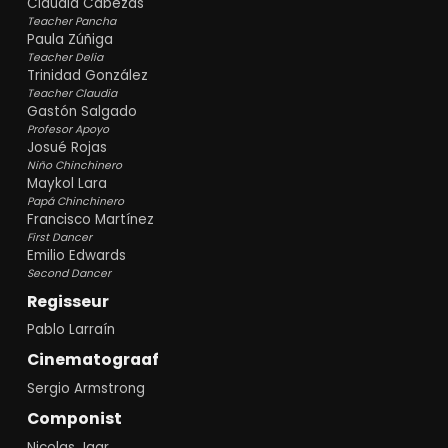
Claudia Cabezas
Teacher Pancha
Paula Zúñiga
Teacher Delia
Trinidad González
Teacher Claudia
Gastón Salgado
Profesor Apoyo
Josué Rojas
Niño Chinchinero
Maykol Lara
Papá Chinchinero
Francisco Martínez
First Dancer
Emilio Edwards
Second Dancer
Regisseur
Pablo Larraín
Cinematograaf
Sergio Armstrong
Componist
Nicolas Jaar