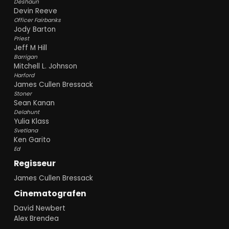
Deshaun
Devin Reeve
Officer Fairbanks
Jody Barton
Priest
Jeff M Hill
Barrigan
Mitchell L. Johnson
Harford
James Cullen Bressack
Stoner
Sean Kanan
Delahunt
Yulia Klass
Svetlana
Ken Garito
Ed
Regisseur
James Cullen Bressack
Cinematografen
David Newbert
Alex Brendea