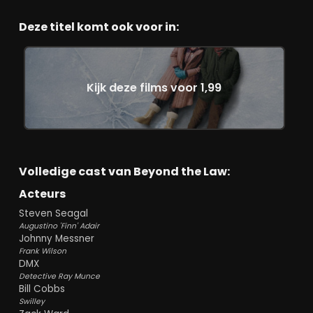
Deze titel komt ook voor in:
Kijk deze films voor 1,99
Volledige cast van Beyond the Law:
Acteurs
Steven Seagal
Augustino 'Finn' Adair
Johnny Messner
Frank Wilson
DMX
Detective Ray Munce
Bill Cobbs
Swilley