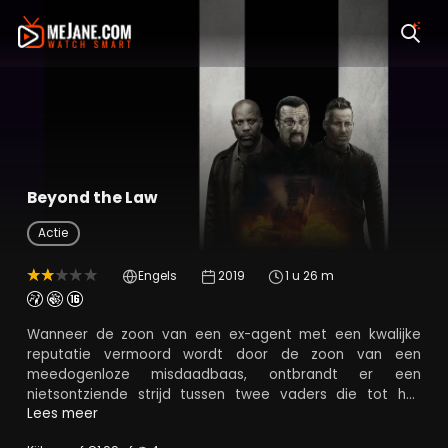
Beyond the Law
Actie
Engels
2019
1 u 26 m
Wanneer de zoon van een ex-agent met een kwalijke
reputatie vermoord wordt door de zoon van een
meedogenloze misdaadbaas, ontbrandt er een
nietsontziende strijd tussen twee vaders die tot het
uiterste gaan om hun familie te wreken of beschermen.
Lees meer
Hoewel ze aan weerszijden van de wet staan, blijkt de