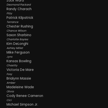
Zack Ward
Desmond Packard
Randy Charach
Fitzy
Patrick Kilpatrick
Terrance
Chester Rushing
Chance Wilson
Saxon Sharbino
Charlotte Bayles
Kim DeLonghi
Ashley Millet
Mike Ferguson
Jynx
Kansas Bowling
Chastity
Victoria De Mare
Foxy
Brialynn Massie
Amber
Madeleine Wade
Olivia
Cody Renee Cameron
Cici
Michael Simpson Jr.