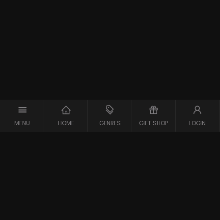
MENU
HOME
GENRES
GIFT SHOP
LOGIN
Support
Contact
Vraag en Antwoord
Systeemcheck
Privacy Policy
Algemene Voorwaarden
Blijf op de hoogte van de nieuwste films