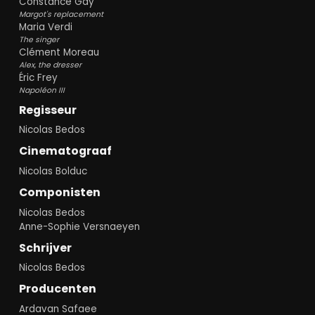
Constance Gay
Margot's replacement
Maria Verdi
The singer
Clément Moreau
Alex, the dresser
Éric Frey
Napoléon III
Regisseur
Nicolas Bedos
Cinematograaf
Nicolas Bolduc
Componisten
Nicolas Bedos
Anne-Sophie Versnaeyen
Schrijver
Nicolas Bedos
Producenten
Ardavan Safaee