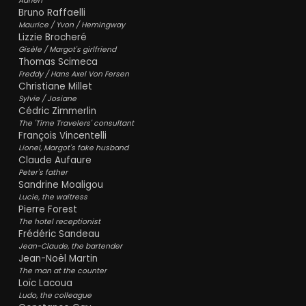
Adrien
Bruno Raffaelli
Maurice / Yvon / Hemingway
Lizzie Brocheré
Gisèle / Margot's girlfriend
Thomas Scimeca
Freddy / Hans Axel Von Fersen
Christiane Millet
Sylvie / Josiane
Cédric Zimmerlin
The 'Time Travelers' consultant
François Vincentelli
Lionel, Margot's fake husband
Claude Aufaure
Peter's father
Sandrine Moaligou
Lucie, the waitress
Pierre Forest
The hotel receptionist
Frédéric Sandeau
Jean-Claude, the bartender
Jean-Noël Martin
The man at the counter
Loïc Lacoua
Ludo, the colleague