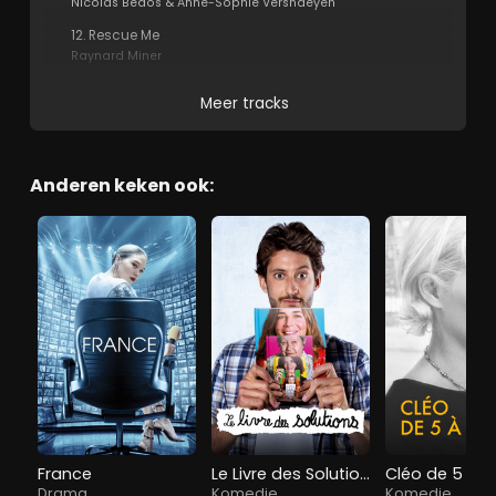
Nicolas Bedos & Anne-Sophie Versnaeyen
12. Rescue Me
Raynard Miner
Meer tracks
Anderen keken ook:
France
Le Livre des Solutions
Cléo de 5 à 7
Drama
Komedie
Komedie