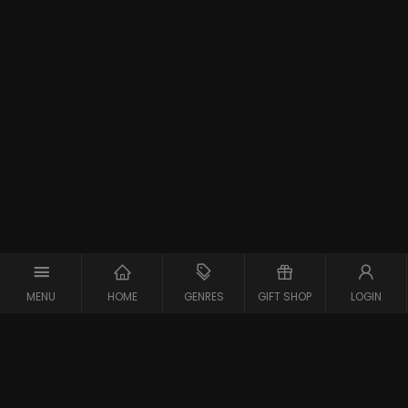
MENU
HOME
GENRES
GIFT SHOP
LOGIN
Support
Contact
Vraag en Antwoord