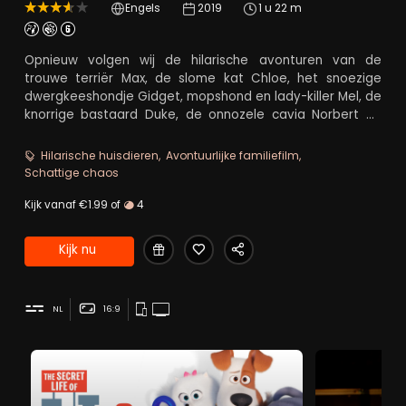
Engels
2019
1 u 22 m
Opnieuw volgen wij de hilarische avonturen van de
trouwe terriër Max, de slome kat Chloe, het snoezige
dwergkeeshondje Gidget, mopshond en lady-killer Mel, de
knorrige bastaard Duke, de onnozele cavia Norbert en
het schattige maar gestoorde konijntje Sneeuwbal.
Hilarische huisdieren
Avontuurlijke familiefilm
Schattige chaos
Kijk vanaf €1.99 of
4
Kijk nu
NL
16:9