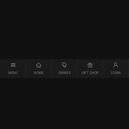
MENU
HOME
GENRES
GIFT SHOP
LOGIN
Support
Contact
Vraag en Antwoord
Systeemcheck
Privacy Policy
Algemene Voorwaarden
Blijf op de hoogte van de nieuwste films