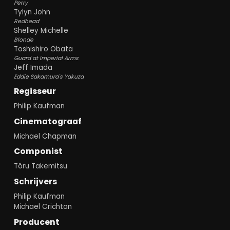
Perry
Tylyn John
Redhead
Shelley Michelle
Blonde
Toshishiro Obata
Guard at Imperial Arms
Jeff Imada
Eddie Sakamura's Yakuza
Regisseur
Philip Kaufman
Cinematograaf
Michael Chapman
Componist
Tôru Takemitsu
Schrijvers
Philip Kaufman
Michael Crichton
Producent