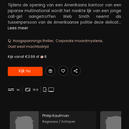
Tijdens de opening van een Amerikaans kantoor van een
japanse multinational wordt het naakte lijk van een jonge
call-girl aangetroffen. Web Smith neemt als
tussenpersoon van de Amerikaanse politie deze delicate
zaak in handen. Hij krijgt hulp van John Connor, kenner van
Lees meer
de Japanse cultuur en eigenaardigheden.
Hoogspannings thriller
Corporate moordmysterie
Oost west machtsstrijd
Kijk vanaf €3.99 of
8
Kijk nu
NL
16:9
Philip Kaufman
Regisseur / Schrijver