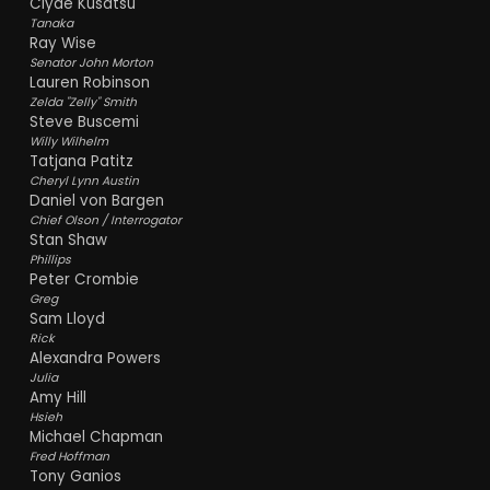
Clyde Kusatsu
Tanaka
Ray Wise
Senator John Morton
Lauren Robinson
Zelda "Zelly" Smith
Steve Buscemi
Willy Wilhelm
Tatjana Patitz
Cheryl Lynn Austin
Daniel von Bargen
Chief Olson / Interrogator
Stan Shaw
Phillips
Peter Crombie
Greg
Sam Lloyd
Rick
Alexandra Powers
Julia
Amy Hill
Hsieh
Michael Chapman
Fred Hoffman
Tony Ganios