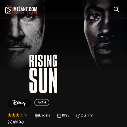
Rising Sun
Actie
Engels
1993
2 u 4 m