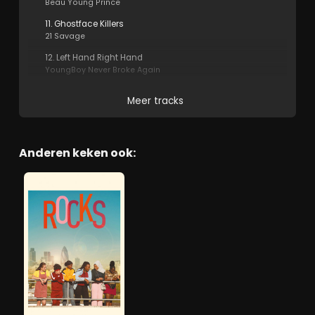
Beau Young Prince
11. Ghostface Killers
21 Savage
12. Left Hand Right Hand
YoungBoy Never Broke Again
Meer tracks
Anderen keken ook: