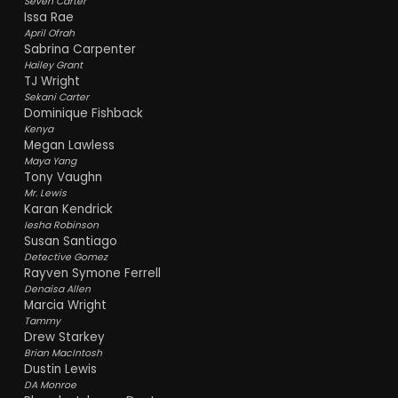
Seven Carter
beste jeugdvriend verliest. Dit is het begin
Issa Rae
van een nationale discussie en ook Starr's
April Ofrah
strijd, waarin ze haar eigen gevoel en
Sabrina Carpenter
krachtige stem naar de buitenwereld
Hailey Grant
ontwikkelt. Een stem voor compassie en
TJ Wright
gerechtigheid. Een film die perfect past in
Sekani Carter
deze tijd.
Dominique Fishback
Kenya
Megan Lawless
Maya Yang
Tony Vaughn
Mr. Lewis
Karan Kendrick
Iesha Robinson
Susan Santiago
Detective Gomez
Rayven Symone Ferrell
Denaisa Allen
Marcia Wright
Tammy
Drew Starkey
Brian MacIntosh
Dustin Lewis
DA Monroe