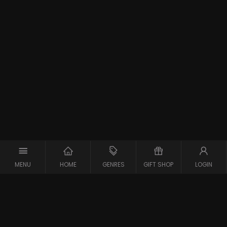
MENU
HOME
GENRES
GIFT SHOP
LOGIN
Support
Contact
Vraag en Antwoord