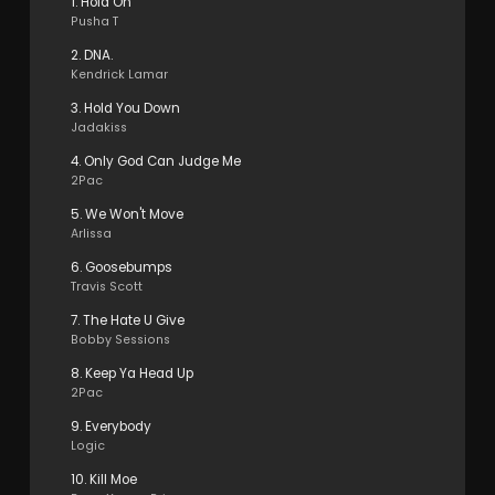
1. Hold On
Pusha T
2. DNA.
Kendrick Lamar
3. Hold You Down
Jadakiss
4. Only God Can Judge Me
2Pac
5. We Won't Move
Arlissa
6. Goosebumps
Travis Scott
7. The Hate U Give
Bobby Sessions
8. Keep Ya Head Up
2Pac
9. Everybody
Logic
10. Kill Moe