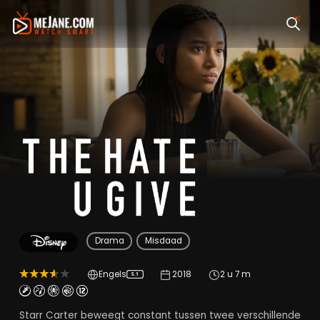
The Hate U Give
Drama
Misdaad
Engels
2018
2 u 7 m
5.1
Starr Carter beweegt constant tussen twee verschillende