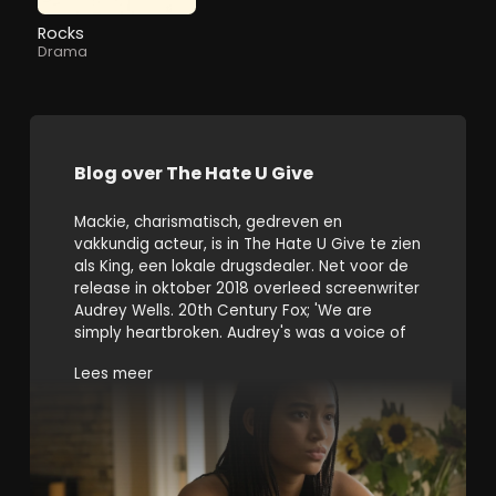
Rocks
Drama
Blog over The Hate U Give
Mackie, charismatisch, gedreven en
vakkundig acteur, is in The Hate U Give te zien
als King, een lokale drugsdealer. Net voor de
release in oktober 2018 overleed screenwriter
Audrey Wells. 20th Century Fox; 'We are
simply heartbroken. Audrey's was a voice of
empowerment and courage, and her words
Lees meer
will live on through the strong, determined
female characters she brought to life'.
Welk verhaal vertelt The Hate U Give? Een
van levensovertuiging, dilemma's en passie.
Goede regie door George Tillman Jr..