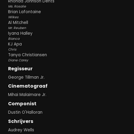
Rhonda Johnson Dents
Ms. Rosalie
Brian Lafontaine
Wilkes
Al Mitchell
Mr. Reuben
Iyana Halley
Bianca
KJ Apa
Chris
Tanya Christiansen
Diane Carey
Regisseur
George Tillman Jr.
Cinematograaf
Mihai Malaimare Jr.
Componist
Dustin O'Halloran
Schrijvers
Audrey Wells