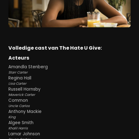
Fantastisch acteerwerk, met als topper
Amanda Stenberg. Stenberg had haar
doorbraak met Rue in The Hunger Games.
Sindsdien is zij te zien in allerlei mooie rollen.
'
As a generation it's time that we stand up
and start taking responsibilities
' - Anthony
Mackie
Volledige cast van The Hate U Give:
Acteurs
The Hate U Give is een coming-of-age drama
film waarin Starr Carter (Stenberg) constant
Amandla Stenberg
moet balanceren tussen twee werelden.
Starr Carter
Regina Hall
Switchen tussen haar thuiswereld, een arme
Lisa Carter
vooral gekleurde woonwijk, en de wereld van
Russell Hornsby
de rijke privéschool Williamson Prep en dure
Maverick Carter
feestjes. Hoe kan ze deze werelden van
Common
realiteit en toekomstperspectieven
Uncle Carlos
combineren?
Anthony Mackie
King
De balans wordt al snel nog meer op de
Algee Smith
proef gesteld door de fatale schietpartij
Khalil Harris
Lamar Johnson
door een politieagent waarbij ze Khalil, haar