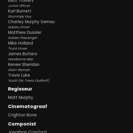
Elliot Travers
Junior Officer
Karl Burnett
Grummpy Guy
Charley Murphy Samau
Subaru Driver
Matthew Dussler
Subaru Passenger
Mike Holland
Truck Driver
James Butters
Handsome Man
Renee Sheridan
Glam Woman
Travis Luke
Youth (As Travis Oudhoff)
Regisseur
Matt Murphy
Cinematograaf
Crighton Bone
Componist
Jonathan Crayford