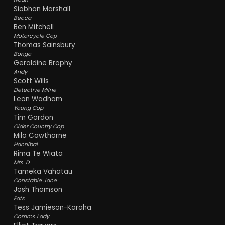
Siobhan Marshall
Becca
Ben Mitchell
Motorcycle Cop
Thomas Sainsbury
Bongo
Geraldine Brophy
Andy
Scott Wills
Detective Milne
Leon Wadham
Young Cop
Tim Gordon
Older Country Cop
Milo Cawthorne
Hannibal
Rima Te Wiata
Mrs. D
Tameka Vahatau
Constable Jane
Josh Thomson
Fats
Tess Jamieson-Karaha
Comms Lady