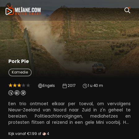
Pork Pie
Komedie
Engels
2017
1 u 40 m
Een trio ontmoet elkaar per toeval, om vervolgens
Nieuw-Zeeland van Noord naar Zuid in z'n geheel te
bereizen. Politieachtervolgingen, mediahetzes en
protesten flitsen al reizend in een gele Mini voorbij. Het
doel: het vinden van verloren liefde in het zuidelijke
Kijk vanaf €1.99 of
4
Invercargill.