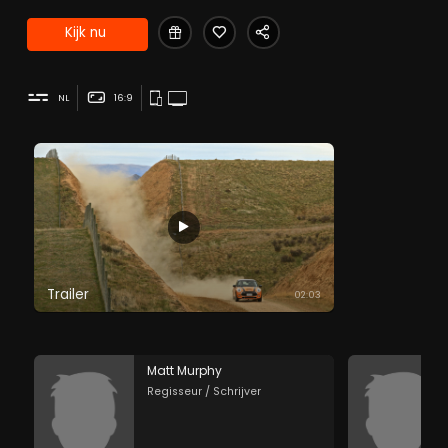
Kijk nu
NL
16:9
Trailer
02:03
Matt Murphy
Regisseur / Schrijver