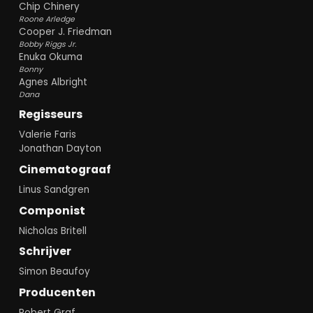
Chip Chinery
Roone Arledge
Cooper J. Friedman
Bobby Riggs Jr.
Enuka Okuma
Bonny
Agnes Albright
Dana
Regisseurs
Valerie Faris
Jonathan Dayton
Cinematograaf
Linus Sandgren
Componist
Nicholas Britell
Schrijver
Simon Beaufoy
Producenten
Robert Graf