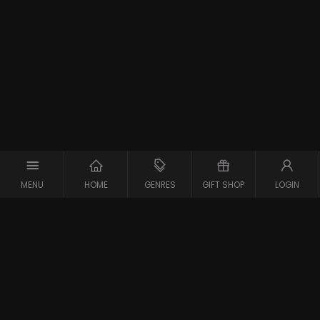
MENU
HOME
GENRES
GIFT SHOP
LOGIN
Support
Contact
Vraag en Antwoord
Systeemcheck
Privacy Policy
Algemene Voorwaarden