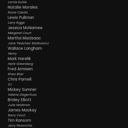
Lornie Kuhle
Natalie Morales
Rosie Casals
Lewis Pullman
Larry Riggs
Jessica McNamee
Margaret Court
Martha MacIsaac
Jane 'Peaches' Bartkowicz
Wallace Langham
Henry
Mark Harelik
Hank Greenberg
Fred Armisen
Rheo Blair
Chris Parnell
DJ
Mickey Sumner
Valerie Ziegenfuss
Bridey Elliott
Julie Heldman
James Mackay
Barry Court
Tim Ransom
Jerry Perenchio