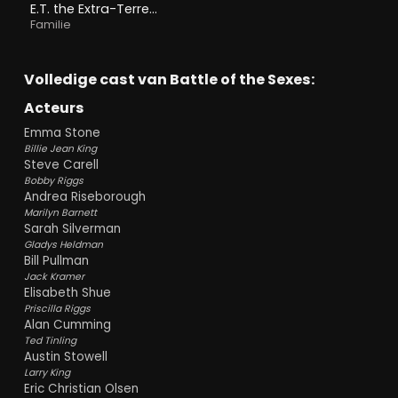
E.T. the Extra-Terrestrial
Familie
Volledige cast van Battle of the Sexes:
Acteurs
Emma Stone
Billie Jean King
Steve Carell
Bobby Riggs
Andrea Riseborough
Marilyn Barnett
Sarah Silverman
Gladys Heldman
Bill Pullman
Jack Kramer
Elisabeth Shue
Priscilla Riggs
Alan Cumming
Ted Tinling
Austin Stowell
Larry King
Eric Christian Olsen