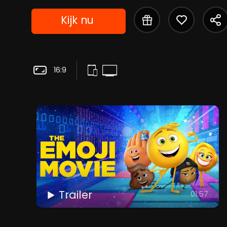
Kijk nu
16:9
Trailer
01:57