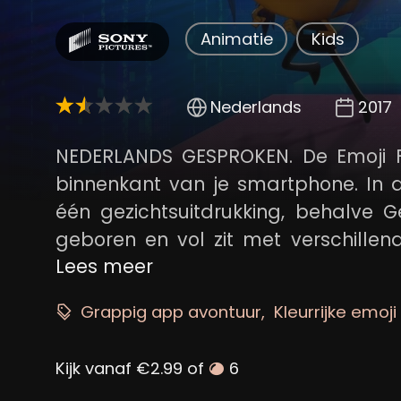
Animatie
Kids
Nederlands
2017
NEDERLANDS GESPROKEN. De Emoji Fi
binnenkant van je smartphone. In d
één gezichtsuitdrukking, behalve Ge
geboren en vol zit met verschillen
als alle andere emoji's "normaal" 
Lees meer
handige beste vriend Hi-5 en van
Grappig app avontuur
Kleurrijke emoji
gaan ze op "app-vontuur" langs de v
eigen wilde en grappige wereld, 
Kijk vanaf €2.99 of
6
veranderen.