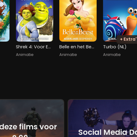
+ Extra'
Shrek 4: Voor Eeuwig En Altijd
Belle en het Beest
Turbo (NL)
Animatie
Animatie
Animatie
 deze films voor
Social Media D