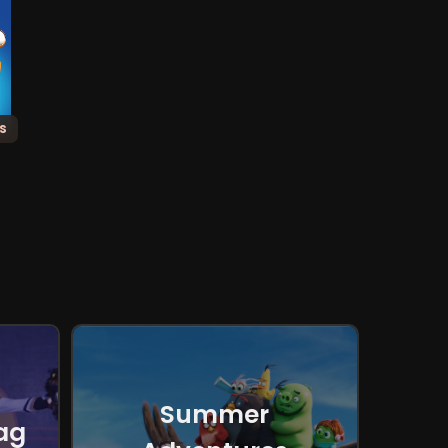
s
Summer
ag