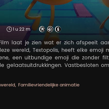
1 u 22 m
lm laat je zien wat er zich afspeelt aa
eze wereld, Textopolis, heeft elke emoji
ne, een uitbundige emoji die zonder filt
de gelaatsuitdrukkingen. Vastbesloten o
te worden, schakelt Gene de hulp in van
 de beruchte codekraker emoji Hackie. S
 wereld
Familievriendelijke animatie
erschillende apps op de telefoon, elk me
op zoek naar de Code waarmee ze Gene ku