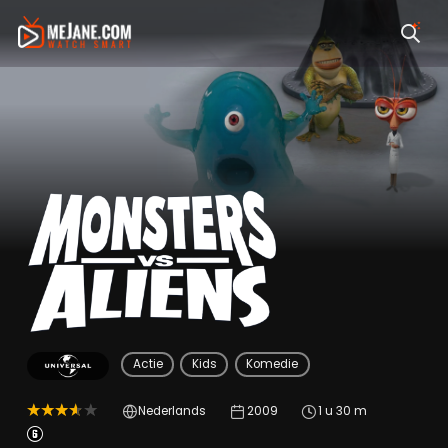
Monsters vs. Aliens 
Actie
Kids
Komedie
Nederlands
2009
1 u 30 m