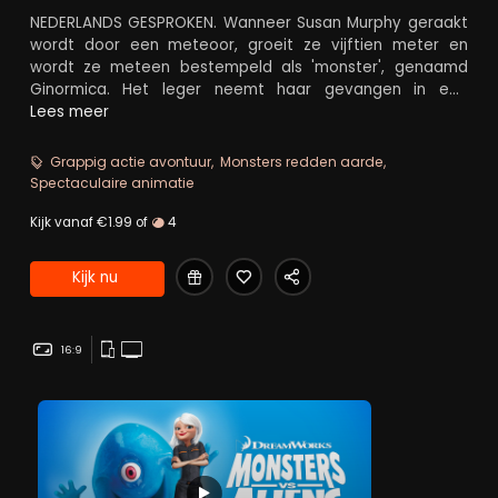
NEDERLANDS GESPROKEN. Wanneer Susan Murphy geraakt
wordt door een meteoor, groeit ze vijftien meter en
wordt ze meteen bestempeld als 'monster', genaamd
Ginormica. Het leger neemt haar gevangen in een
geheim kamp. Hier blijken door de jaren heen meer
Lees meer
monsters vastgehouden te worden. Wanneer de aarde
wordt aangevallen door buitenaardse robots worden ze
Grappig actie avontuur
Monsters redden aarde
vrijgelaten, want alle hoop is gevestigd op de monsters
Spectaculaire animatie
om de wereld te beschermen.
Kijk vanaf €1.99 of
4
Kijk nu
16:9