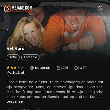
Vet Hard
Actie
Komedie
Nederlands
2005
1 u 27 m
Bennie komt na vijf jaar uit de gevangenis en hoort dat
zijn pleegvader, Mast, op sterven ligt door leverfalen.
Mast heeft nog een laatste wens: hij wil zijn biologische
zoon, Koen, ontmoeten. Bennie gaat op pad om Koen bij
zijn vader te brengen. Vervolgens gaan Bennie en Koen
Lees meer
tot het uiterste om aan geld te komen voor een nieuwe