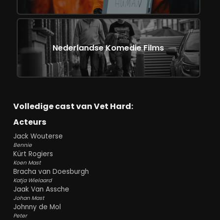
Nederlandse Komedie Films
Volledige cast van Vet Hard:
Acteurs
Jack Wouterse
Bennie
Kürt Rogiers
Koen Mast
Bracha van Doesburgh
Katja Wielaard
Jaak Van Assche
Johan Mast
Johnny de Mol
Peter