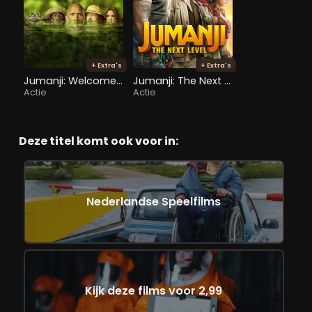
+ Extra's
+ Extra's
Jumanji: Welcome to the Jungle
Jumanji: The Next Level
Actie
Actie
Deze titel komt ook voor in:
Nederlandse Speelfilms
Kijk deze films voor 2,99